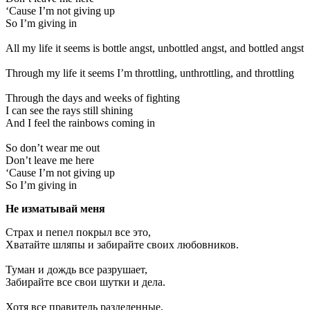
‘Cause I’m not giving up
So I’m giving in
All my life it seems is bottle angst, unbottled angst, and bottled angst
Through my life it seems I’m throttling, unthrottling, and throttling
Through the days and weeks of fighting
I can see the rays still shining
And I feel the rainbows coming in
So don’t wear me out
Don’t leave me here
‘Cause I’m not giving up
So I’m giving in
Не изматывай меня
Страх и пепел покрыл все это,
Хватайте шляпы и забирайте своих любовников.
Туман и дождь все разрушает,
Забирайте все свои шутки и дела.
Хотя все правитель разделенные,