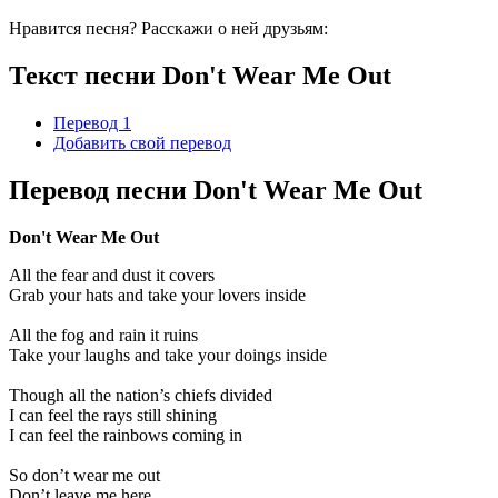
Нравится песня? Расскажи о ней друзьям:
Текст песни Don't Wear Me Out
Перевод 1
Добавить свой перевод
Перевод песни Don't Wear Me Out
Don't Wear Me Out
All the fear and dust it covers
Grab your hats and take your lovers inside
All the fog and rain it ruins
Take your laughs and take your doings inside
Though all the nation’s chiefs divided
I can feel the rays still shining
I can feel the rainbows coming in
So don’t wear me out
Don’t leave me here