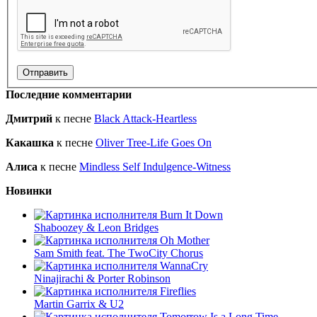
Последние комментарии
Дмитрий
к песне
Black Attack-Heartless
Какашка
к песне
Oliver Tree-Life Goes On
Алиса
к песне
Mindless Self Indulgence-Witness
Новинки
Burn It Down
Shaboozey & Leon Bridges
Oh Mother
Sam Smith feat. The TwoCity Chorus
WannaCry
Ninajirachi & Porter Robinson
Fireflies
Martin Garrix & U2
Tomorrow Is a Long Time