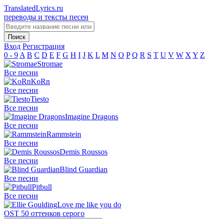
TranslatedLyrics.ru
переводы и тексты песен
Вход
Регистрация
0 - 9
A
B
C
D
E
F
G
H
I
J
K
L
M
N
O
P
Q
R
S
T
U
V
W
X
Y
Z
Stromae
Все песни
KoRn
Все песни
Tiesto
Все песни
Imagine Dragons
Все песни
Rammstein
Все песни
Demis Roussos
Все песни
Blind Guardian
Все песни
Pitbull
Все песни
Love me like you do
OST 50 оттенков серого