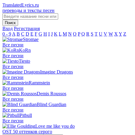
TranslatedLyrics.ru
переводы и тексты песен
Вход
Регистрация
0 - 9
A
B
C
D
E
F
G
H
I
J
K
L
M
N
O
P
Q
R
S
T
U
V
W
X
Y
Z
Stromae
Все песни
KoRn
Все песни
Tiesto
Все песни
Imagine Dragons
Все песни
Rammstein
Все песни
Demis Roussos
Все песни
Blind Guardian
Все песни
Pitbull
Все песни
Love me like you do
OST 50 оттенков серого