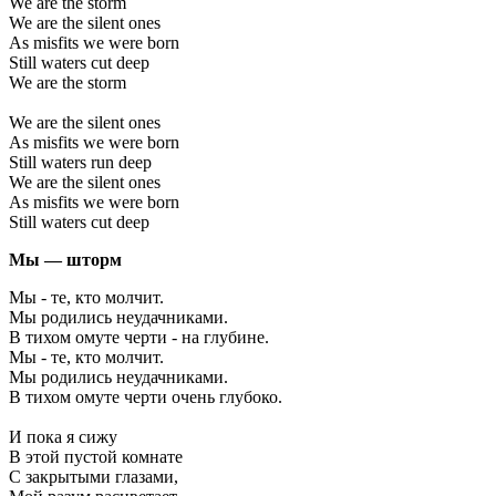
We are the storm
We are the silent ones
As misfits we were born
Still waters cut deep
We are the storm
We are the silent ones
As misfits we were born
Still waters run deep
We are the silent ones
As misfits we were born
Still waters cut deep
Мы — шторм
Мы - те, кто молчит.
Мы родились неудачниками.
В тихом омуте черти - на глубине.
Мы - те, кто молчит.
Мы родились неудачниками.
В тихом омуте черти очень глубоко.
И пока я сижу
В этой пустой комнате
С закрытыми глазами,