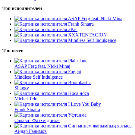
Топ исполнителей
ASAP Ferg feat. Nicki Minaj
Frank Sinatra
2Pac
XXXTENTACION
Mindless Self Indulgence
Топ песен
Plain Jane
ASAP Ferg feat. Nicki Minaj
Faggot
Mindless Self Indulgence
Boombastic
Shaggy
Носа носа
Michel Telo
I Love You Baby
Frank Sinatra
Уфтанма
Салават Фатхетдинов
Син минем җанымның яртысы
Айдар Галимов