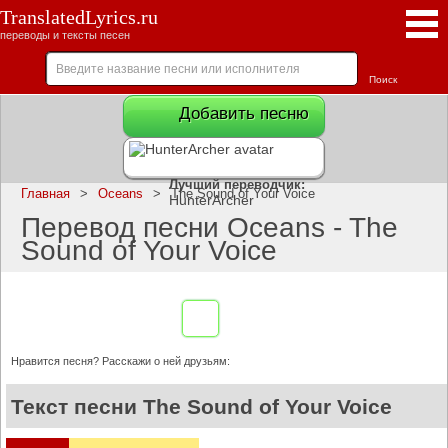
TranslatedLyrics.ru
переводы и тексты песен
Добавить песню
Лучший переводчик:
Главная
>
Oceans
>
The Sound of Your Voice
HunterArcher
Перевод песни Oceans - The
Sound of Your Voice
Нравится песня? Расскажи о ней друзьям:
Текст песни The Sound of Your Voice