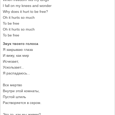
I fall on my knees and wonder
Why does it hurt to be free?
Oh it hurts so much
To be free
Oh it hurts so much
To be free
Звук твоего голоса
Я закрываю глаза
И вижу, как мир
Исчезает,
Ускользает...
Я распадаюсь...
Все мертво
Внутри этой комнаты,
Пустой штиль
Растворяется в сером.
Это то, как мы живем?