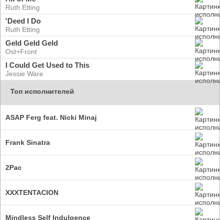
Ruth Etting
'Deed I Do
Ruth Etting
Geld Geld Geld
Ost+Front
I Could Get Used to This
Jessie Ware
Топ исполнителей
ASAP Ferg feat. Nicki Minaj
Frank Sinatra
2Pac
XXXTENTACION
Mindless Self Indulgence