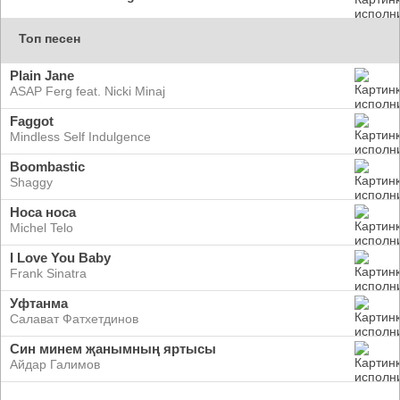
Топ песен
Plain Jane
ASAP Ferg feat. Nicki Minaj
Faggot
Mindless Self Indulgence
Boombastic
Shaggy
Носа носа
Michel Telo
I Love You Baby
Frank Sinatra
Уфтанма
Салават Фатхетдинов
Син минем җанымның яртысы
Айдар Галимов