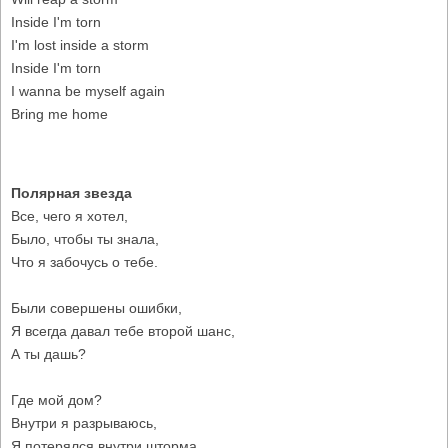
Inside I'm torn
I'm lost inside a storm
Inside I'm torn
I wanna be myself again
Bring me home
Полярная звезда
Все, чего я хотел,
Было, чтобы ты знала,
Что я забочусь о тебе.
Были совершены ошибки,
Я всегда давал тебе второй шанс,
А ты дашь?
Где мой дом?
Внутри я разрываюсь,
Я потерялся внутри шторма.