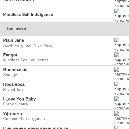
Mindless Self Indulgence
Топ песен
Plain Jane
ASAP Ferg feat. Nicki Minaj
Faggot
Mindless Self Indulgence
Boombastic
Shaggy
Носа носа
Michel Telo
I Love You Baby
Frank Sinatra
Уфтанма
Салават Фатхетдинов
Син минем җанымның яртысы