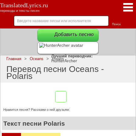
TranslatedLyrics.ru
переводы и тексты песен
Добавить песню
Лучший переводчик:
Главная
>
Oceans
>
Polaris
HunterArcher
Перевод песни Oceans -
Polaris
Нравится песня? Расскажи о ней друзьям:
Текст песни Polaris