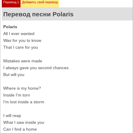
Перевод 1
Добавить свой перевод
Перевод песни Polaris
Polaris
All I ever wanted
Was for you to know
That I care for you
Mistakes were made
I always gave you second chances
But will you
Where is my home?
Inside I'm torn
I'm lost inside a storm
I will reap
What I saw inside you
Can I find a home