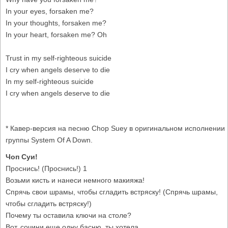
In your eyes, forsaken me?
In your thoughts, forsaken me?
In your heart, forsaken me? Oh
Trust in my self-righteous suicide
I cry when angels deserve to die
In my self-righteous suicide
I cry when angels deserve to die
* Кавер-версия на песню Chop Suey в оригинальном исполнении
группы System Of A Down.
Чоп Суи!
Проснись! (Проснись!) 1
Возьми кисть и нанеси немного макияжа!
Спрячь свои шрамы, чтобы сгладить встряску! (Спрячь шрамы,
чтобы сгладить встряску!)
Почему ты оставила ключи на столе?
Вот, сочини еще одну басню, ты хотела