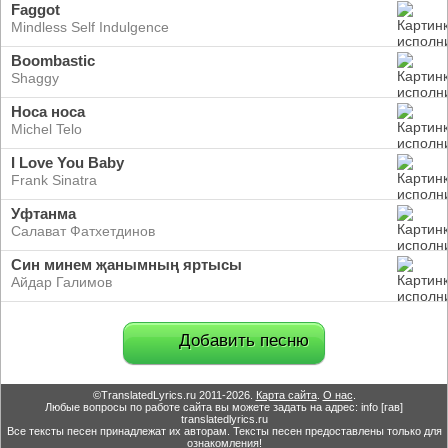
Faggot
Mindless Self Indulgence
Boombastic
Shaggy
Носа носа
Michel Telo
I Love You Baby
Frank Sinatra
Уфтанма
Салават Фатхетдинов
Син минем җанымның яртысы
Айдар Галимов
Добавить песню
©TranslatedLyrics.ru 2011-2026.
Карта сайта
.
О нас
.
Любые вопросы по работе сайта вы можете задать на адрес: info [гав]
translatedlyrics.ru
Все тексты песен принадлежат их авторам. Тексты песен предоставлены только для
ознакомления!