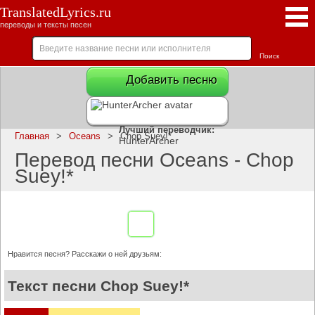
TranslatedLyrics.ru
переводы и тексты песен
Добавить песню
Лучший переводчик:
Главная
>
Oceans
>
Chop Suey!*
HunterArcher
Перевод песни Oceans - Chop
Suey!*
Нравится песня? Расскажи о ней друзьям:
Текст песни Chop Suey!*