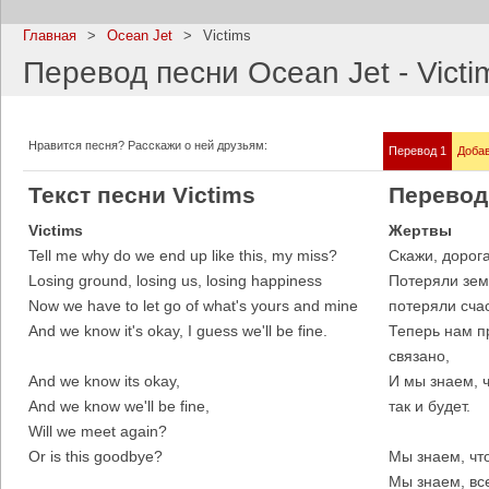
Главная
>
Ocean Jet
>
Victims
Перевод песни Ocean Jet - Victi
Imagine Dragons
Ramms
Нравится песня? Расскажи о ней друзьям:
Перевод 1
Добав
Все песни
Все пе
Текст песни Victims
Перевод
Victims
Жертвы
Tell me why do we end up like this, my miss?
Скажи, дорога
Losing ground, losing us, losing happiness
Потеряли зем
Now we have to let go of what's yours and mine
потеряли счас
And we know it's okay, I guess we'll be fine.
Теперь нам пр
связано,
And we know its okay,
И мы знаем, ч
And we know we'll be fine,
так и будет.
Blind Guardian
Pitbull
Will we meet again?
Все песни
Все пе
Or is this goodbye?
Мы знаем, что
Мы знаем, все