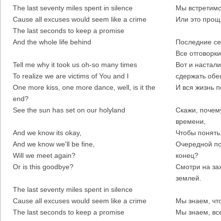
The last seventy miles spent in silence
Мы встретимс
Cause all excuses would seem like a crime
Или это прощ
The last seconds to keep a promise
And the whole life behind
Последние се
Все отговорк
Tell me why it took us oh-so many times
Вот и настал
To realize we are victims of You and I
сдержать обе
One more kiss, one more dance, well, is it the
И вся жизнь п
end?
See the sun has set on our holyland
Скажи, почем
времени,
And we know its okay,
Чтобы понять,
And we know we'll be fine,
Очередной поц
Will we meet again?
конец?
Or is this goodbye?
Смотри на за
землей.
The last seventy miles spent in silence
Cause all excuses would seem like a crime
Мы знаем, что
The last seconds to keep a promise
Мы знаем, все