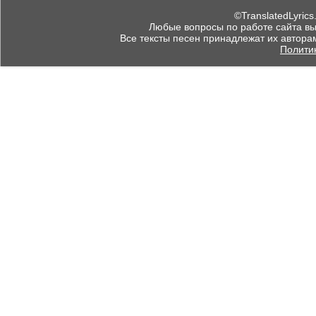
©TranslatedLyrics
Любые вопросы по работе сайта вы мо
Все тексты песен принадлежат их автора
Полити