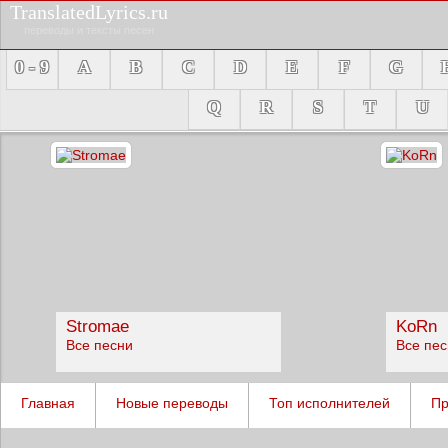
TranslatedLyrics.ru
переводы и тексты песен
0 - 9
A
B
C
D
E
F
G
Q
R
S
T
U
Stromae
KoRn
Все песни
Все пе
Главная
Новые переводы
Топ исполнителей
Пр