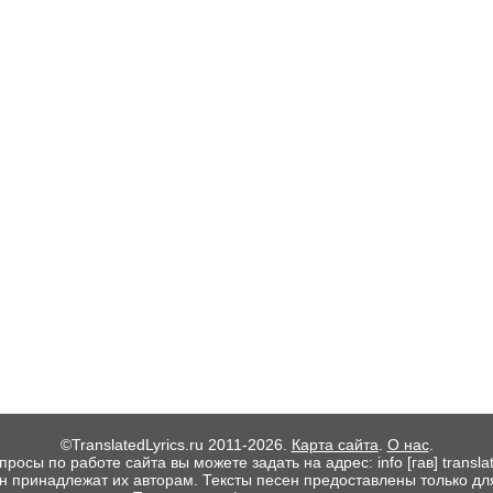
©TranslatedLyrics.ru 2011-2026.
Карта сайта
.
О нас
.
росы по работе сайта вы можете задать на адрес: info [гав] translate
ен принадлежат их авторам. Тексты песен предоставлены только дл