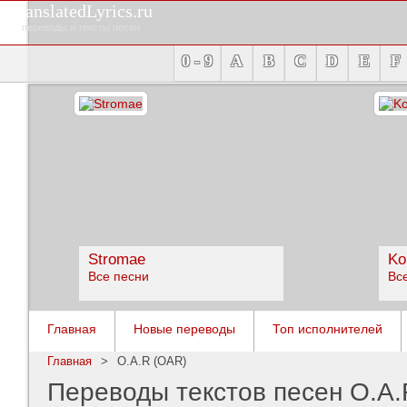
TranslatedLyrics.ru
переводы и тексты песен
0 - 9
A
B
C
D
E
F
Stromae
Ko
Все песни
Вс
Главная
Новые переводы
Топ исполнителей
Главная
>
O.A.R (OAR)
Переводы текстов песен O.A.