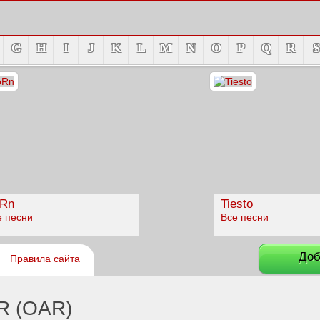
G
H
I
J
K
L
M
N
O
P
Q
R
S
Rn
Tiesto
е песни
Все песни
Доб
Правила сайта
R (OAR)