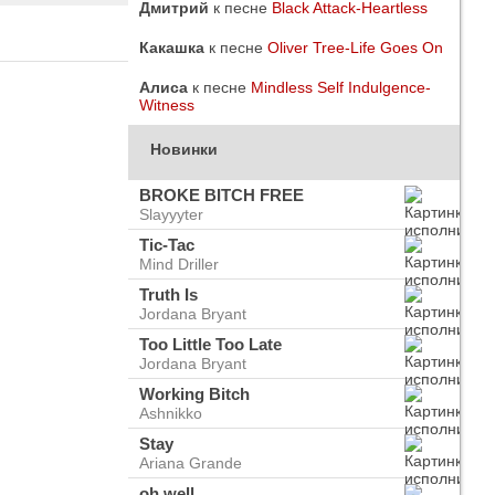
Дмитрий
к песне
Black Attack-Heartless
Какашка
к песне
Oliver Tree-Life Goes On
Алиса
к песне
Mindless Self Indulgence-
Witness
Новинки
BROKE BITCH FREE
Slayyyter
Tic-Tac
Mind Driller
Truth Is
Jordana Bryant
Too Little Too Late
Jordana Bryant
do
ого
Working Bitch
Ashnikko
Stay
Ariana Grande
oh well