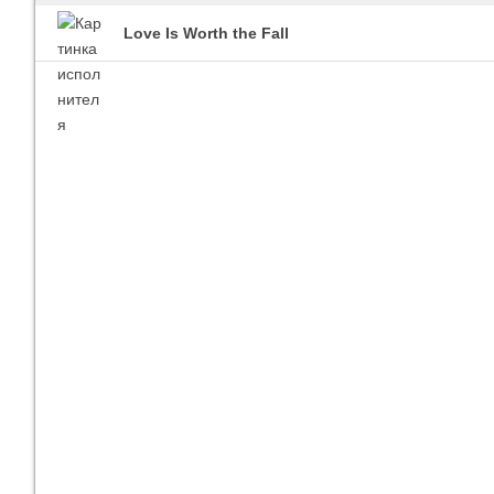
Love Is Worth the Fall
Imagine Dragons
Ra
Все песни
Вс
Blind Guardian
Pit
Все песни
Вс