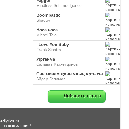
Faggot
Mindless Self Indulgence
Boombastic
Shaggy
Носа носа
Michel Telo
I Love You Baby
Frank Sinatra
Уфтанма
Салават Фатхетдинов
Син минем җанымның яртысы
Айдар Галимов
Добавить песню
dlyrics.ru
я ознакомления!