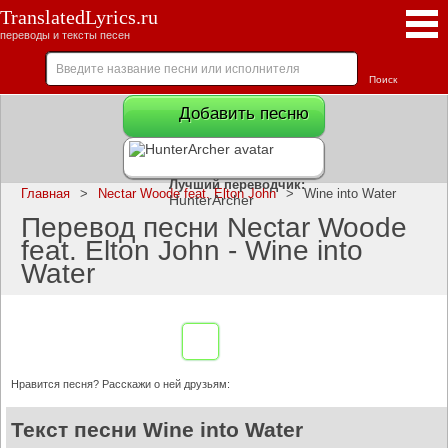
TranslatedLyrics.ru
переводы и тексты песен
Добавить песню
Лучший переводчик:
Главная
>
Nectar Woode feat. Elton John
>
Wine into Water
HunterArcher
Перевод песни Nectar Woode
feat. Elton John - Wine into
Water
Нравится песня? Расскажи о ней друзьям:
Текст песни Wine into Water