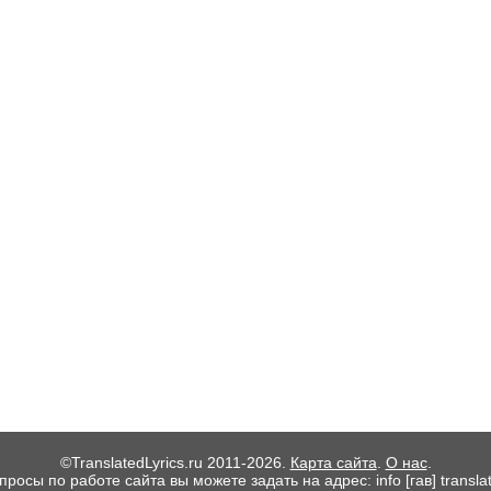
©TranslatedLyrics.ru 2011-2026.
Карта сайта
.
О нас
.
росы по работе сайта вы можете задать на адрес: info [гав] translate