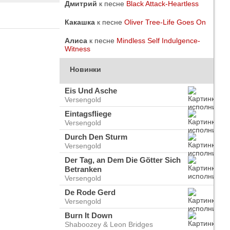
Дмитрий
к песне
Black Attack-Heartless
Какашка
к песне
Oliver Tree-Life Goes On
Алиса
к песне
Mindless Self Indulgence-
Witness
Новинки
Eis Und Asche
Versengold
Eintagsfliege
Versengold
Durch Den Sturm
Versengold
Der Tag, an Dem Die Götter Sich
Betranken
do
Versengold
ого
De Rode Gerd
Versengold
Burn It Down
Shaboozey & Leon Bridges