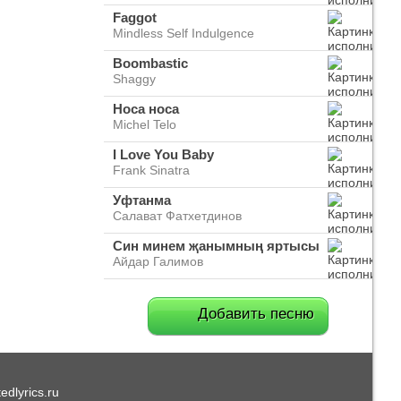
Faggot
Mindless Self Indulgence
Boombastic
Shaggy
Носа носа
Michel Telo
I Love You Baby
Frank Sinatra
Уфтанма
Салават Фатхетдинов
Син минем җанымның яртысы
Айдар Галимов
Добавить песню
dlyrics.ru