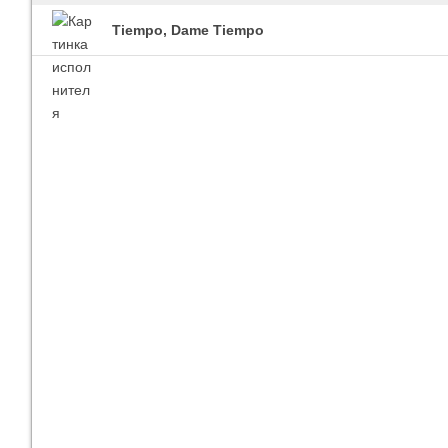
Tiempo, Dame Tiempo
Imagine Dragons
Ra
Все песни
Вс
Blind Guardian
Pit
Все песни
Вс