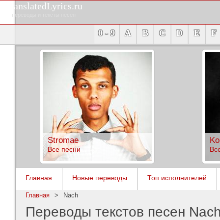
TranslatedLyrics.ru
переводы и тексты песен
0 - 9
A
B
C
D
E
F
Stromae
Ko
Все песни
Вс
Главная
Новые переводы
Топ исполнителей
Главная
>
Nach
Переводы текстов песен Nac