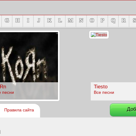
G
H
I
J
K
L
M
N
O
P
Q
R
S
Rn
Tiesto
е песни
Все песни
Доб
Правила сайта
h