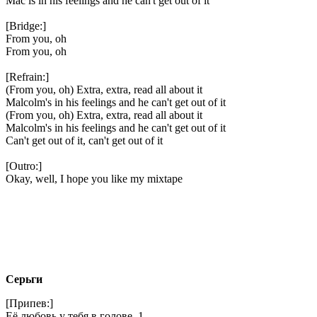
Mac is in his feelings and he can't get out of it
[Bridge:]
From you, oh
From you, oh
[Refrain:]
(From you, oh) Extra, extra, read all about it
Malcolm's in his feelings and he can't get out of it
(From you, oh) Extra, extra, read all about it
Malcolm's in his feelings and he can't get out of it
Can't get out of it, can't get out of it
[Outro:]
Okay, well, I hope you like my mixtape
Серьги
[Припев:]
Её любовь у тебя в голове. 1