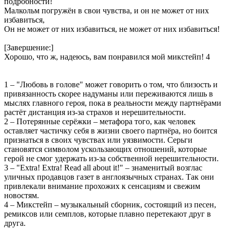
подробности!
Малкольм погружён в свои чувства, и он не может от них
избавиться,
Он не может от них избавиться, не может от них избавиться!
[Завершение:]
Хорошо, что ж, надеюсь, вам понравился мой микстейп! 4
1 – "Любовь в голове" может говорить о том, что близость и
привязанность скорее надуманы или переживаются лишь в
мыслях главного героя, пока в реальности между партнёрами
растёт дистанция из-за страхов и нерешительности.
2 – Потерянные серёжки – метафора того, как человек
оставляет частичку себя в жизни своего партнёра, но боится
признаться в своих чувствах или уязвимости. Серьги
становятся символом ускользающих отношений, которые
герой не смог удержать из-за собственной нерешительности.
3 – "Extra! Extra! Read all about it!" – знаменитый возглас
уличных продавцов газет в англоязычных странах. Так они
привлекали внимание прохожих к сенсациям и свежим
новостям.
4 – Микстейп – музыкальный сборник, состоящий из песен,
ремиксов или семплов, которые плавно перетекают друг в
друга.