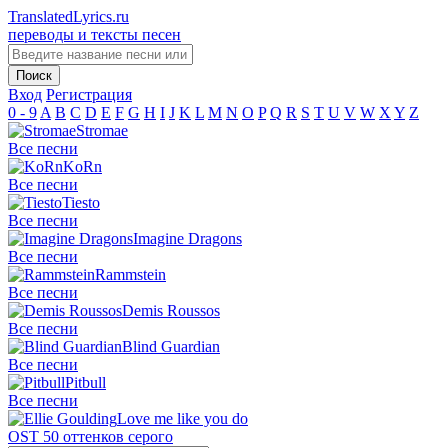
TranslatedLyrics.ru
переводы и тексты песен
Вход
Регистрация
0 - 9
A
B
C
D
E
F
G
H
I
J
K
L
M
N
O
P
Q
R
S
T
U
V
W
X
Y
Z
Stromae
Все песни
KoRn
Все песни
Tiesto
Все песни
Imagine Dragons
Все песни
Rammstein
Все песни
Demis Roussos
Все песни
Blind Guardian
Все песни
Pitbull
Все песни
Love me like you do
OST 50 оттенков серого