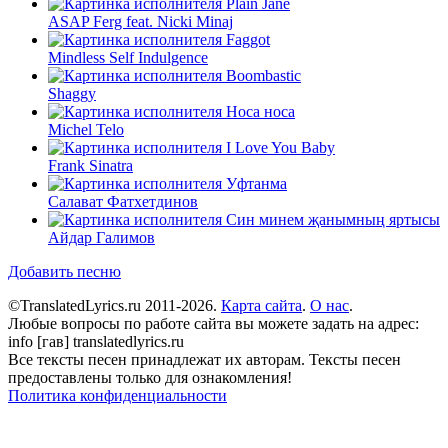
Plain Jane
ASAP Ferg feat. Nicki Minaj
Faggot
Mindless Self Indulgence
Boombastic
Shaggy
Носа носа
Michel Telo
I Love You Baby
Frank Sinatra
Уфтанма
Салават Фатхетдинов
Син минем җанымның яртысы
Айдар Галимов
Добавить песню
©TranslatedLyrics.ru 2011-2026.
Карта сайта
.
О нас
.
Любые вопросы по работе сайта вы можете задать на адрес:
info [гав] translatedlyrics.ru
Все тексты песен принадлежат их авторам. Тексты песен
предоставлены только для ознакомления!
Политика конфиденциальности