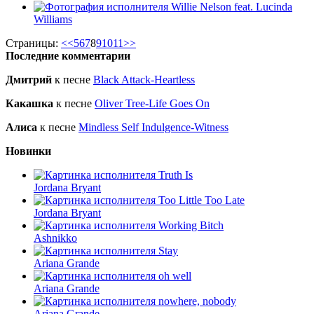
Willie Nelson feat. Lucinda
Williams
Страницы:
<<
5
6
7
8
9
10
11
>>
Последние комментарии
Дмитрий
к песне
Black Attack-Heartless
Какашка
к песне
Oliver Tree-Life Goes On
Алиса
к песне
Mindless Self Indulgence-Witness
Новинки
Truth Is
Jordana Bryant
Too Little Too Late
Jordana Bryant
Working Bitch
Ashnikko
Stay
Ariana Grande
oh well
Ariana Grande
nowhere, nobody
Ariana Grande