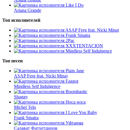
Like I Do
Ariana Grande
Топ исполнителей
ASAP Ferg feat. Nicki Minaj
Frank Sinatra
2Pac
XXXTENTACION
Mindless Self Indulgence
Топ песен
Plain Jane
ASAP Ferg feat. Nicki Minaj
Faggot
Mindless Self Indulgence
Boombastic
Shaggy
Носа носа
Michel Telo
I Love You Baby
Frank Sinatra
Уфтанма
Салават Фатхетдинов