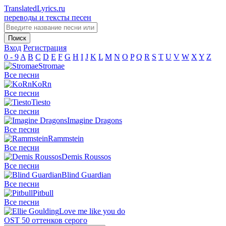
TranslatedLyrics.ru
переводы и тексты песен
Вход
Регистрация
0 - 9
A
B
C
D
E
F
G
H
I
J
K
L
M
N
O
P
Q
R
S
T
U
V
W
X
Y
Z
Stromae
Все песни
KoRn
Все песни
Tiesto
Все песни
Imagine Dragons
Все песни
Rammstein
Все песни
Demis Roussos
Все песни
Blind Guardian
Все песни
Pitbull
Все песни
Love me like you do
OST 50 оттенков серого