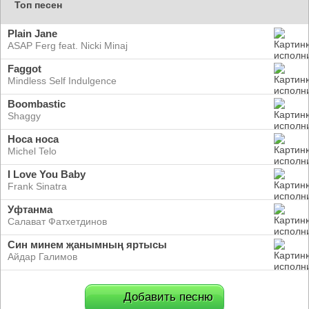
Топ песен
Plain Jane
ASAP Ferg feat. Nicki Minaj
Faggot
Mindless Self Indulgence
Boombastic
Shaggy
Носа носа
Michel Telo
I Love You Baby
Frank Sinatra
Уфтанма
Салават Фатхетдинов
Син минем җанымның яртысы
Айдар Галимов
Добавить песню