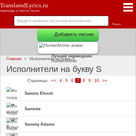
TranslatedLyrics.ru
переводы и тексты песен
Добавить песню
Лучший переводчик:
Главная
>
Исполнители на букву S
HunterArcher
Исполнители на букву S
Страницы:
<<
4
5
6
7
8
9
10
>>
Samira Efendi
Sammie
Sammy Adams