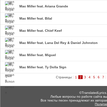
Mac Miller feat. Ariana Grande
Mac Miller feat. Bilal
Mac Miller feat. Chief Keef
Mac Miller feat. Lana Del Rey & Daniel Johnston
Mac Miller feat. Miguel
Mac Miller feat. Ty Dolla Sign
Страницы:
1
2
3
4
5
6
7
©TranslatedLyrics
Любые вопросы по работе сайта вы мо
Все тексты песен принадлежат их автора
Полити