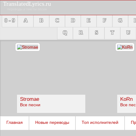
TranslatedLyrics.ru
переводы и тексты песен
0 - 9
A
B
C
D
E
F
G
Q
R
S
T
U
Stromae
KoRn
Все песни
Все пе
Главная
Новые переводы
Топ исполнителей
Пр