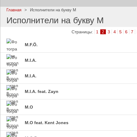
Главная
>
Исполнители на букву M
Исполнители на букву M
Страницы:
1
2
3
4
5
6
7
Imagine Dragons
Ramms
M.F.Ö.
Все песни
Все пе
M.I.A.
M.I.A.
M.I.A. feat. Zayn
M.O
Blind Guardian
Pitbull
Все песни
Все пе
M.O feat. Kent Jones