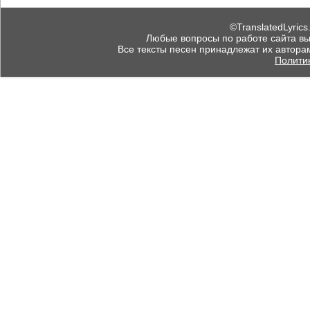
©TranslatedLyrics
Любые вопросы по работе сайта вы мо
Все тексты песен принадлежат их автора
Полити