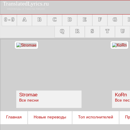
TranslatedLyrics.ru
переводы и тексты песен
0 - 9
A
B
C
D
E
F
G
Q
R
S
T
U
Stromae
KoRn
Все песни
Все пе
Главная
Новые переводы
Топ исполнителей
Пр