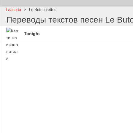
Главная
>
Le Butcherettes
Переводы текстов песен Le Butc
Tonight
Imagine Dragons
Ramms
Все песни
Все пе
Blind Guardian
Pitbull
Все песни
Все пе