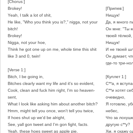
[Chorus:]
Brokey!
[Припев:]
Yеah, I talk a lot of shit,
Нищук!
He like, "Who you think you is?," nigga, not your
Да, я много пи
bitch!
Он мне: "Ты 
Brokey!
твоей тёлкой,
Nigga, not your hoe,
Нищук!
Think he got one up on me, whole time this shit
И не твоей шл
like 3 and 0, twin!
Он думает, чт
где-то три-но
[Verse 1:]
Bitch, I be going in,
[Куплет 1:]
Bitches clearly want my life and it's so evident,
С**а, я вступ
Cook, clean and fuck him right, I'm so heaven-
С**и хотят се
sent,
очевидно,
What I look like asking him about another bitch?
Я готовлю, уб
Hmm, might tell you once, won't tell you twice,
небес,
If hoes shut up we'd be alright,
Что за лохушк
See, yall gon tweet and I'm gon fight, facts.
другую с**у?
Yeah, these hoes sweet as apple pie,
Хм, я скажу о