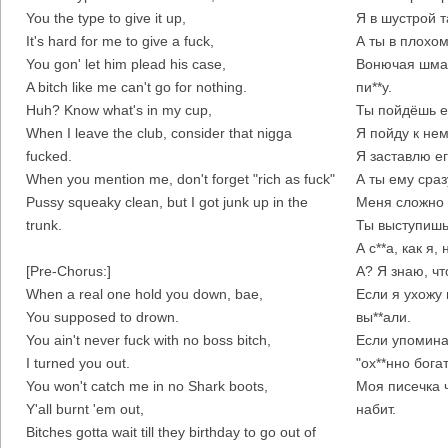
You the type to give it up,
Я в шустрой т
It's hard for me to give a fuck,
А ты в плохо
You gon' let him plead his case,
Вонючая шмар
A bitch like me can't go for nothing.
пи**у.
Huh? Know what's in my cup,
Ты пойдёшь е
When I leave the club, consider that nigga
Я пойду к нем
fucked.
Я заставлю ег
When you mention me, don't forget "rich as fuck"
А ты ему сраз
Pussy squeaky clean, but I got junk up in the
Меня сложно 
trunk.
Ты выступишь 
А с**а, как я
[Pre-Chorus:]
А? Я знаю, чт
When a real one hold you down, bae,
Если я ухожу 
You supposed to drown.
вы**али.
You ain't never fuck with no boss bitch,
Если упомина
I turned you out.
"ох**нно богат
You won't catch me in no Shark boots,
Моя писечка 
Y'all burnt 'em out,
набит.
Bitches gotta wait till they birthday to go out of