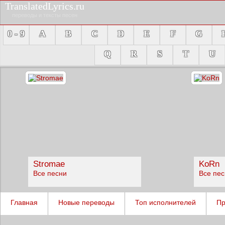
TranslatedLyrics.ru
переводы и тексты песен
0 - 9
A
B
C
D
E
F
G
Q
R
S
T
U
Stromae
KoRn
Все песни
Все пе
Главная
Новые переводы
Топ исполнителей
Пр