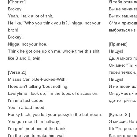
[Chorus:]
Я тебя отшил
Brokey!
Вы не увидит
Yеah, I talk a lot of shit,
Вы их зашква
He like, "Who you think you is?," nigga, not your
С**ам приход
bitch!
выбраться из 
Brokey!
Nigga, not your hoe,
[Припев:]
Think he got one up on me, whole time this shit
Нищук!
like 3 and 0, twin!
Да, я много пи
Он мне: "Ты 
[Verse 2:]
твоей тёлкой,
Misses Can't-Be-Fucked-With,
Нищук!
Hoes ain't talking 'bout nothing,
И не твоей шл
Everytime I look up, I'm the topic of discussion.
Он думает, чт
I'm in a fast coupe,
где-то три-но
You in a bad mood,
Funky bitch, you left your pussy in the bathroom.
[Куплет 2:]
You gon meet him halfway,
Я миссис Не-Д
I'm gon' meet him at the bank,
Шл**и треплю
I'm the type to make him wait,
Как ни прове