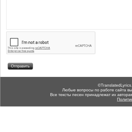
©TranslatedLyrics
Любые вопросы по работе сайта вы мо
Все тексты песен принадлежат их автора
Полити