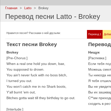
Главная
>
Latto
>
Brokey
Перевод песни Latto - Brokey
Imagine Dragons
Ramms
Нравится песня? Расскажи о ней друзьям:
Перевод 1
Добав
Все песни
Все пе
Текст песни Brokey
Перевод
Brokey
Нищук
[Pre-Chorus:]
[Распевка:]
When a real one hold you down, bae,
Если тебя по
You supposed to drown.
Можешь смело
You ain't never fuck with no boss bitch,
Ты никогда н
I turned you out.
Я тебя отшил
You won't catch me in no Shark boots,
Вы не увидит
Y'all burnt 'em out,
Вы их зашква
Blind Guardian
Pitbull
Bitches gotta wait till they birthday to go out.
С**ам приход
Все песни
Все пе
сходить в рес
[Interlude:]