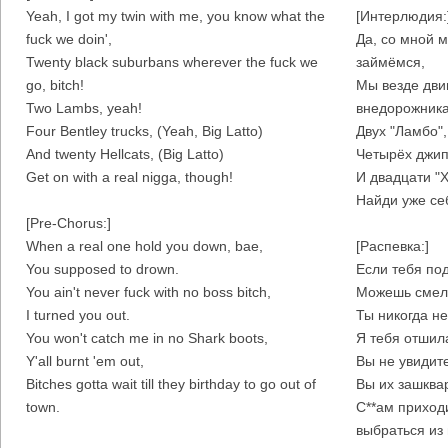
Yeah, I got my twin with me, you know what the
[Интерлюдия:
fuck we doin',
Да, со мной м
Twenty black suburbans wherever the fuck we
займёмся,
go, bitch!
Мы везде дви
Two Lambs, yeah!
внедорожниках
Four Bentley trucks, (Yeah, Big Latto)
Двух "Ламбо",
And twenty Hellcats, (Big Latto)
Четырёх джип
Get on with a real nigga, though!
И двадцати "Х
Найди уже се
[Pre-Chorus:]
When a real one hold you down, bae,
[Распевка:]
You supposed to drown.
Если тебя по
You ain't never fuck with no boss bitch,
Можешь смело
I turned you out.
Ты никогда н
You won't catch me in no Shark boots,
Я тебя отшил
Y'all burnt 'em out,
Вы не увидит
Bitches gotta wait till they birthday to go out of
Вы их зашква
town.
С**ам приход
выбраться из 