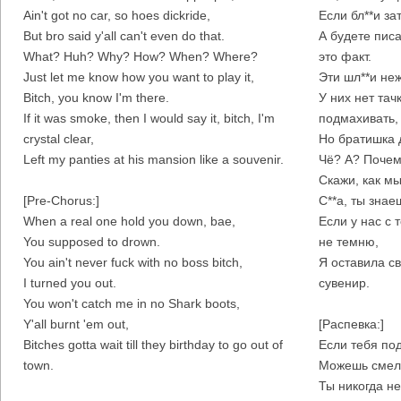
Ain't got no car, so hoes dickride,
Если бл**и з
But bro said y'all can't even do that.
А будете писа
What? Huh? Why? How? When? Where?
это факт.
Just let me know how you want to play it,
Эти шл**и неж
Bitch, you know I'm there.
У них нет тач
If it was smoke, then I would say it, bitch, I'm
подмахивать,
crystal clear,
Но братишка 
Left my panties at his mansion like a souvenir.
Чё? А? Почем
Скажи, как мы
[Pre-Chorus:]
С**а, ты знае
When a real one hold you down, bae,
Если у нас с т
You supposed to drown.
не темню,
You ain't never fuck with no boss bitch,
Я оставила св
I turned you out.
сувенир.
You won't catch me in no Shark boots,
Y'all burnt 'em out,
[Распевка:]
Bitches gotta wait till they birthday to go out of
Если тебя по
town.
Можешь смело
Ты никогда н