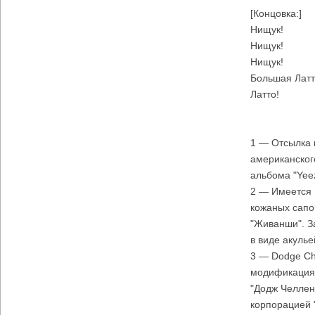
[Концовка:]
Нищук!
Нищук!
Нищук!
Большая Латт
Латто!
1 — Отсылка к
американског
альбома "Yeez
2 — Имеется 
кожаных сапо
"Живанши". З
в виде акулье
3 — Dodge Ch
модификация 
"Додж Челлен
корпорацией "