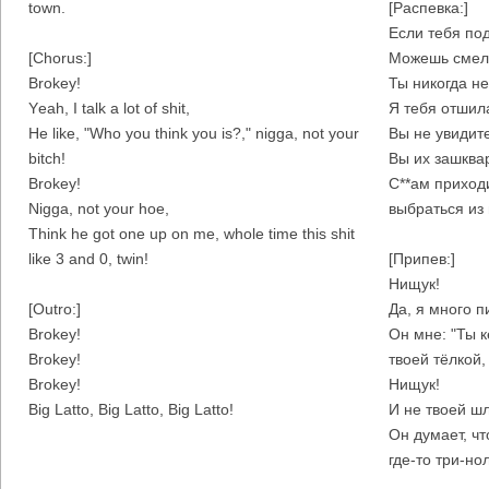
town.
[Распевка:]
Если тебя по
[Chorus:]
Можешь смело
Brokey!
Ты никогда н
Yеah, I talk a lot of shit,
Я тебя отшил
He like, "Who you think you is?," nigga, not your
Вы не увидит
bitch!
Вы их зашква
Brokey!
С**ам приход
Nigga, not your hoe,
выбраться из 
Think he got one up on me, whole time this shit
like 3 and 0, twin!
[Припев:]
Нищук!
[Outro:]
Да, я много пи
Brokey!
Он мне: "Ты 
Brokey!
твоей тёлкой,
Brokey!
Нищук!
Big Latto, Big Latto, Big Latto!
И не твоей шл
Он думает, чт
где-то три-но