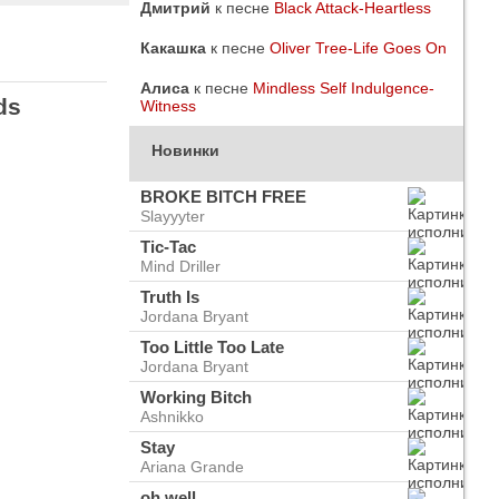
Дмитрий
к песне
Black Attack-Heartless
Какашка
к песне
Oliver Tree-Life Goes On
Алиса
к песне
Mindless Self Indulgence-
ds
Witness
Новинки
BROKE BITCH FREE
Slayyyter
Tic-Tac
Mind Driller
Truth Is
Jordana Bryant
Too Little Too Late
Jordana Bryant
do
ого
Working Bitch
Ashnikko
Stay
Ariana Grande
oh well