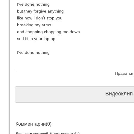
I've done nothing
but they forgive anything
like how I don't stop you
breaking my arms
and chopping chopping me down
so I fit in your laptop
I've done nothing
Нравится
Видеоклип 
Комментарии(0)
Ваш комментарий будет первым! :)