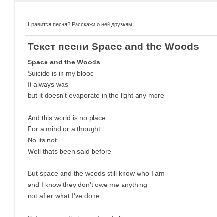
Нравится песня? Расскажи о ней друзьям:
Imagine Dragons
Ra
Текст песни Space and the Woods
Все песни
Вс
Space and the Woods
Suicide is in my blood
It always was
but it doesn't evaporate in the light any more
And this world is no place
For a mind or a thought
No its not
Well thats been said before
Blind Guardian
Pit
Все песни
Вс
But space and the woods still know who I am
and I know they don't owe me anything
not after what I've done.