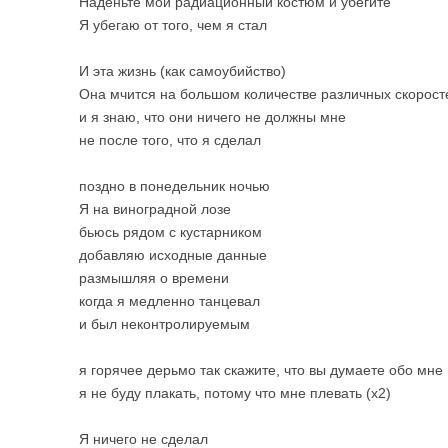
Наденьте мой радиационный костюм и убегите
Я убегаю от того, чем я стал
И эта жизнь (как самоубийство)
Она мчится на большом количестве различных скорост
и я знаю, что они ничего не должны мне
не после того, что я сделал
поздно в понедельник ночью
Я на виноградной лозе
бьюсь рядом с кустарником
добавляю исходные данные
размышляя о времени
когда я медленно танцевал
и был неконтролируемым
я горячее дерьмо так скажите, что вы думаете обо мне
я не буду плакать, потому что мне плевать (x2)
Я ничего не сделал