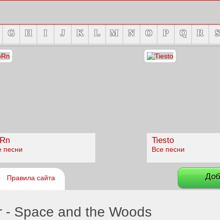
G
H
I
J
K
L
M
N
O
P
Q
R
S
Rn
Tiesto
е песни
Все песни
Доб
Правила сайта
r - Space and the Woods