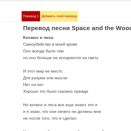
Перевод 1
Добавить свой перевод
mmstein
Demis Roussos
Перевод песни Space and the Woo
е песни
Все песни
Космос и леса
Самоубийство в моей крови
Оно всегда было там
но оно больше не испаряется на свету
И этот мир не место
Для разума или мысли
Нет он нет
Хорошо это было сказано прежде
bull
Love me like you 
е песни
OST 50 оттенков сер
Но космос и леса все еще знают, кто я
и я знаю, что они ничего не должны мне
не после того, что я сделал.