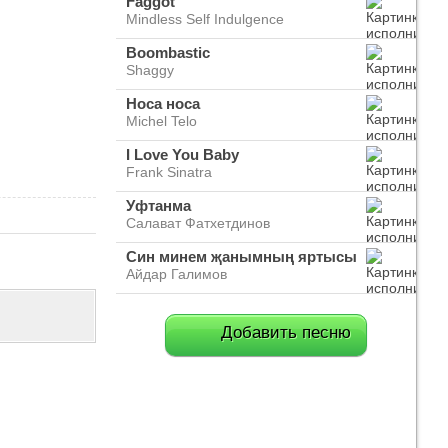
Faggot
Mindless Self Indulgence
Boombastic
Shaggy
Носа носа
Michel Telo
I Love You Baby
Frank Sinatra
Уфтанма
Салават Фатхетдинов
Син минем җанымның яртысы
Айдар Галимов
Добавить песню