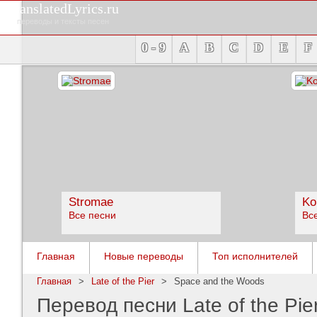
TranslatedLyrics.ru
переводы и тексты песен
0 - 9
A
B
C
D
E
F
Stromae
Ko
Все песни
Вс
Главная
Новые переводы
Топ исполнителей
Главная
>
Late of the Pier
>
Space and the Woods
Перевод песни Late of the Pie