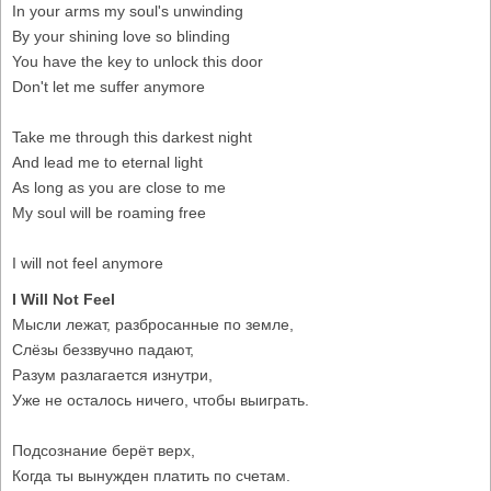
In your arms my soul's unwinding
By your shining love so blinding
You have the key to unlock this door
Don't let me suffer anymore
Take me through this darkest night
And lead me to eternal light
As long as you are close to me
My soul will be roaming free
I will not feel anymore
I Will Not Feel
Мысли лежат, разбросанные по земле,
Слёзы беззвучно падают,
Разум разлагается изнутри,
Уже не осталось ничего, чтобы выиграть.
Подсознание берёт верх,
Когда ты вынужден платить по счетам.