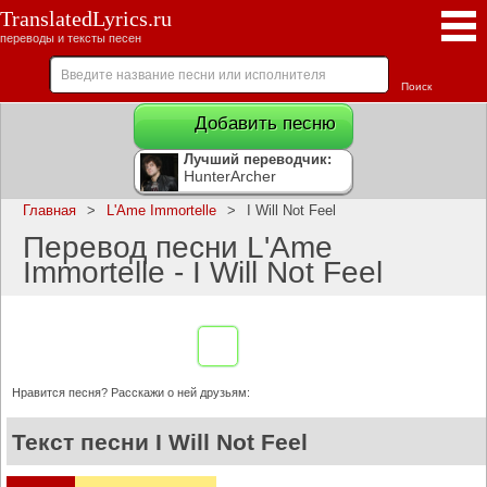
TranslatedLyrics.ru
переводы и тексты песен
Добавить песню
Лучший переводчик:
HunterArcher
Главная
>
L'Ame Immortelle
>
I Will Not Feel
Перевод песни L'Ame
Immortelle - I Will Not Feel
Нравится песня? Расскажи о ней друзьям:
Текст песни I Will Not Feel