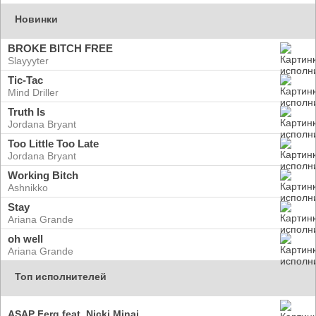
Новинки
BROKE BITCH FREE
Slayyyter
Tic-Tac
Mind Driller
Truth Is
Jordana Bryant
Too Little Too Late
Jordana Bryant
Working Bitch
Ashnikko
Stay
Ariana Grande
oh well
Ariana Grande
Топ исполнителей
ASAP Ferg feat. Nicki Minaj