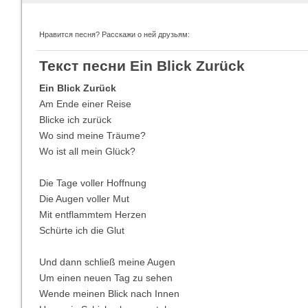
Нравится песня? Расскажи о ней друзьям:
Imagine Dragons
Ra
Текст песни Ein Blick Zurück
Все песни
Вс
Ein Blick Zurück
Am Ende einer Reise
Blicke ich zurück
Wo sind meine Träume?
Wo ist all mein Glück?
Die Tage voller Hoffnung
Die Augen voller Mut
Mit entflammtem Herzen
Schürte ich die Glut
Blind Guardian
Pit
Все песни
Вс
Und dann schließ meine Augen
Um einen neuen Tag zu sehen
Wende meinen Blick nach Innen