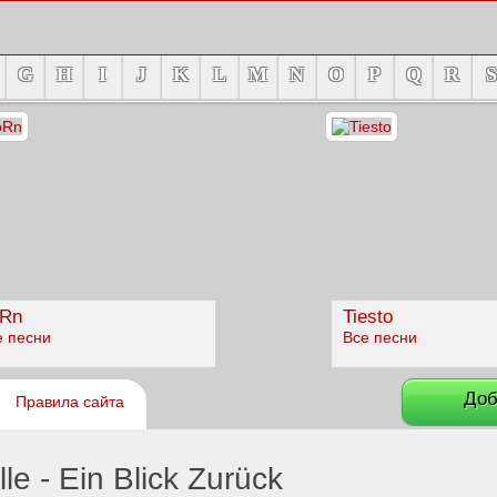
G
H
I
J
K
L
M
N
O
P
Q
R
S
Rn
Tiesto
е песни
Все песни
Доб
Правила сайта
e - Ein Blick Zurück