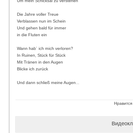
Um mein Schicksal zu verstehen
Die Jahre voller Treue
Verblassen nun im Schein
Und gehen bald für immer
in die Fluten ein
Wann hab´ ich mich verloren?
In Ruinen, Stück für Stück
Mit Tränen in den Augen
Blicke ich zurück
Und dann schließ meine Augen...
Нравится
Видеокли