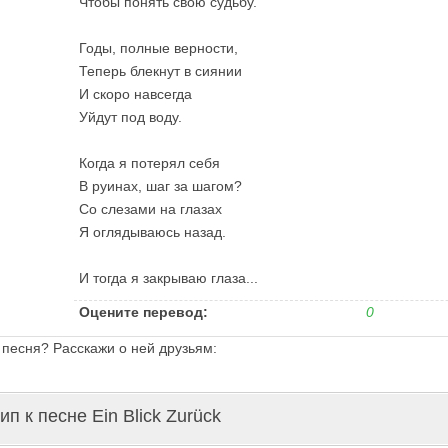
Чтобы понять свою судьбу.
Годы, полные верности,
Теперь блекнут в сиянии
И скоро навсегда
Уйдут под воду.
Когда я потерял себя
В руинах, шаг за шагом?
Со слезами на глазах
Я оглядываюсь назад.
И тогда я закрываю глаза...
Оцените перевод:
0
 песня? Расскажи о ней друзьям:
п к песне Ein Blick Zurück