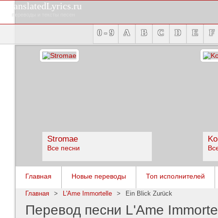
TranslatedLyrics.ru
переводы и тексты песен
0 - 9
A
B
C
D
E
F
Stromae
Ko
Все песни
Вс
Главная
Новые переводы
Топ исполнителей
Главная
>
L'Ame Immortelle
>
Ein Blick Zurück
Перевод песни L'Ame Immortell