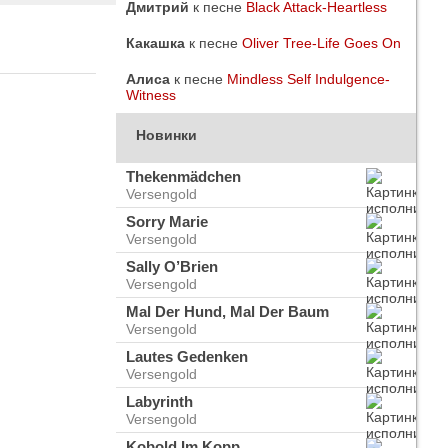
Дмитрий
к песне
Black Attack-Heartless
Какашка
к песне
Oliver Tree-Life Goes On
Алиса
к песне
Mindless Self Indulgence-
Witness
Новинки
Thekenmädchen
Versengold
Sorry Marie
Versengold
Sally O’Brien
Versengold
Mal Der Hund, Mal Der Baum
Versengold
do
ого
Lautes Gedenken
Versengold
Labyrinth
Versengold
Kobold Im Kopp