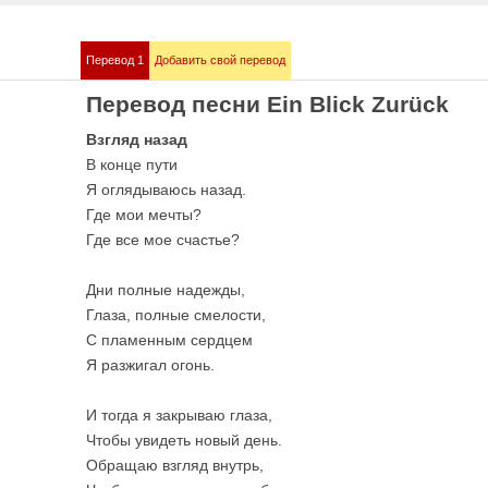
Перевод 1
Добавить свой перевод
mmstein
Demis Roussos
Перевод песни Ein Blick Zurück
е песни
Все песни
Взгляд назад
В конце пути
Я оглядываюсь назад.
Где мои мечты?
Где все мое счастье?
Дни полные надежды,
Глаза, полные смелости,
С пламенным сердцем
Я разжигал огонь.
bull
Love me like you 
е песни
OST 50 оттенков сер
И тогда я закрываю глаза,
Чтобы увидеть новый день.
Обращаю взгляд внутрь,