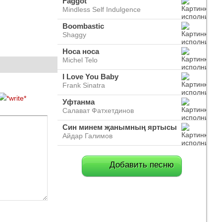
Faggot
Mindless Self Indulgence
Boombastic
Shaggy
Носа носа
Michel Telo
I Love You Baby
Frank Sinatra
Уфтанма
Салават Фатхетдинов
Син минем җанымның яртысы
Айдар Галимов
Добавить песню