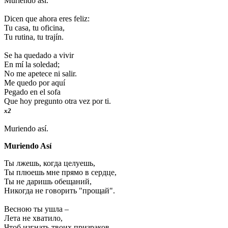
Muriendo así.
Dicen que ahora eres feliz:
Tu casa, tu oficina,
Tu rutina, tu trajín.
Se ha quedado a vivir
En mí la soledad;
No me apetece ni salir.
Me quedo por aquí
Pegado en el sofa
Que hoy pregunto otra vez por ti.
x2
Muriendo así.
Muriendo Así
Ты лжешь, когда целуешь,
Ты плюешь мне прямо в сердце,
Ты не даришь обещаний,
Никогда не говорить "прощай".
Весною ты ушла –
Лета не хватило,
Чтоб изгнать твоих призраков