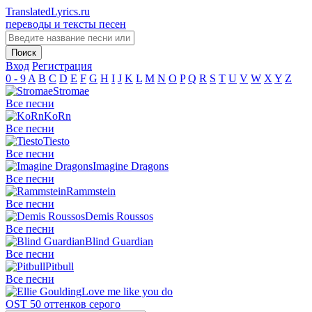
TranslatedLyrics.ru
переводы и тексты песен
Вход
Регистрация
0 - 9
A
B
C
D
E
F
G
H
I
J
K
L
M
N
O
P
Q
R
S
T
U
V
W
X
Y
Z
Stromae
Все песни
KoRn
Все песни
Tiesto
Все песни
Imagine Dragons
Все песни
Rammstein
Все песни
Demis Roussos
Все песни
Blind Guardian
Все песни
Pitbull
Все песни
Love me like you do
OST 50 оттенков серого