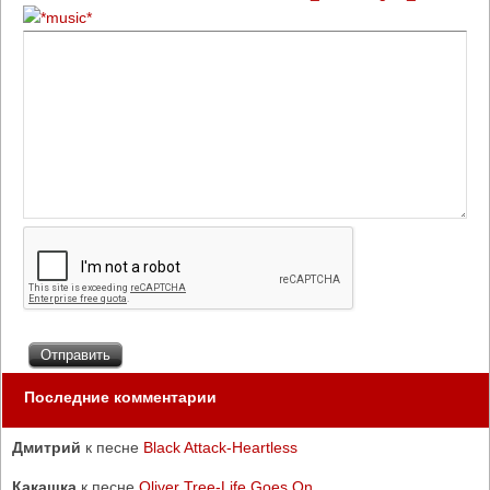
Последние комментарии
Дмитрий
к песне
Black Attack-Heartless
Какашка
к песне
Oliver Tree-Life Goes On