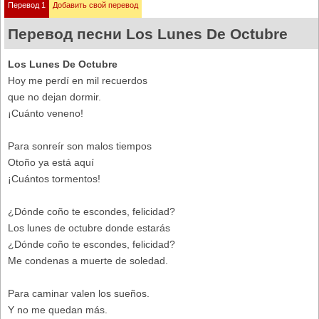
Перевод 1
Добавить свой перевод
Перевод песни Los Lunes De Octubre
Los Lunes De Octubre
Hoy me perdí en mil recuerdos
que no dejan dormir.
¡Cuánto veneno!
Para sonreír son malos tiempos
Otoño ya está aquí
¡Cuántos tormentos!
¿Dónde coño te escondes, felicidad?
Los lunes de octubre donde estarás
¿Dónde coño te escondes, felicidad?
Me condenas a muerte de soledad.
Para caminar valen los sueños.
Y no me quedan más.