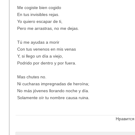
Me cogiste bien cogido
En tus invisibles rejas.
Yo quiero escapar de ti,
Pero me arrastras, no me dejas.
Tú me ayudas a morir
Con tus venenos en mis venas
Y, si llego un día a viejo,
Podrido por dentro y por fuera.
Mas chutes no.
Ni cucharas impregnadas de heroína;
No más jóvenes llorando noche y día.
Solamente oír tu nombre causa ruina.
Нравится