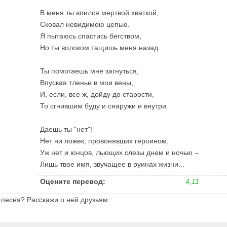
В меня ты впился мертвой хваткой,
Сковал невидимою цепью.
Я пытаюсь спастись бегством,
Но ты волоком тащишь меня назад.
Ты помогаешь мне загнуться,
Впуская тленье в мои вены,
И, если, все ж, дойду до старости,
То сгнившим буду и снаружи и внутри.
Даешь ты "нет"!
Нет ни ложек, провонявших героином,
Уж нет и юнцов, льющих слезы днем и ночью –
Лишь твое имя, звучащее в руинах жизни...
Оцените перевод:
4,11
 песня? Расскажи о ней друзьям: