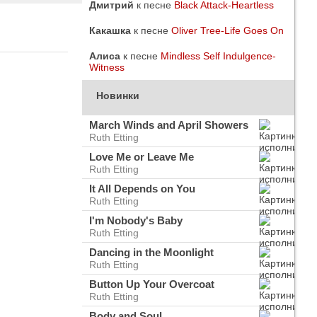
Дмитрий
к песне
Black Attack-Heartless
Какашка
к песне
Oliver Tree-Life Goes On
Алиса
к песне
Mindless Self Indulgence-
Witness
Новинки
March Winds and April Showers
Ruth Etting
Love Me or Leave Me
Ruth Etting
It All Depends on You
Ruth Etting
I'm Nobody's Baby
Ruth Etting
do
ого
Dancing in the Moonlight
Ruth Etting
Button Up Your Overcoat
Ruth Etting
Body and Soul