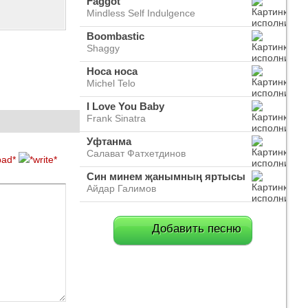
Faggot
Mindless Self Indulgence
Boombastic
Shaggy
Носа носа
Michel Telo
I Love You Baby
Frank Sinatra
Уфтанма
Салават Фатхетдинов
Син минем җанымның яртысы
Айдар Галимов
Добавить песню