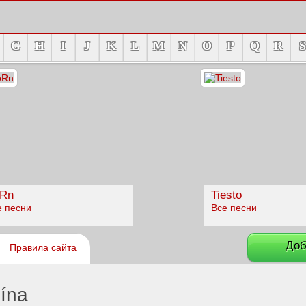
G
H
I
J
K
L
M
N
O
P
Q
R
S
Rn
Tiesto
е песни
Все песни
Доб
Правила сайта
ína