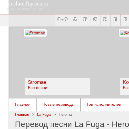
TranslatedLyrics.ru
переводы и тексты песен
0 - 9
A
B
C
D
E
F
Stromae
Ko
Все песни
Вс
Главная
Новые переводы
Топ исполнителей
Главная
>
La Fuga
>
Heroína
Перевод песни La Fuga - Hero