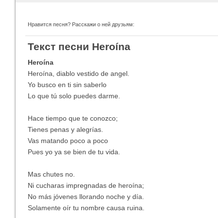
Нравится песня? Расскажи о ней друзьям:
Imagine Dragons
Ra
Текст песни Heroína
Все песни
Вс
Heroína
Heroína, diablo vestido de angel.
Yo busco en ti sin saberlo
Lo que tú solo puedes darme.
Hace tiempo que te conozco;
Tienes penas y alegrías.
Vas matando poco a poco
Pues yo ya se bien de tu vida.
Blind Guardian
Pit
Все песни
Вс
Mas chutes no.
Ni cucharas impregnadas de heroína;
No más jóvenes llorando noche y día.
Solamente oír tu nombre causa ruina.