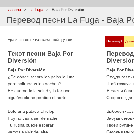
Главная
>
La Fuga
>
Baja Por Diversión
Перевод песни La Fuga - Baja Po
Imagine Dragons
Ramms
Нравится песня? Расскажи о ней друзьям:
Перевод 1
Добав
Все песни
Все пе
Текст песни Baja Por
Перевод 
Diversión
Diversió
Baja Por Diversión
Baja Por Dive
¿De dónde sacará las pelas la luna
Откуда взять 
para salir todas las noches?
Чтоб каждую 
He quemado la salud y la fortuna;
Я сжег и благ
siguiéndola he perdido el norte.
Сопровождая 
Dale una patada al reloj.
Выброси часы
Blind Guardian
Pitbull
Hoy no vas a ser de nadie.
Забудь сегодня
Все песни
Все пе
Tu rutina puede esperar,
Твоей рутине 
vamos a vivir del aire.
Сегодня мы ж