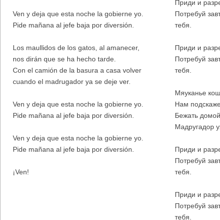
Приди и разре
Ven y deja que esta noche la gobierne yo.
Потребуй зав
Pide mañana al jefe baja por diversión.
тебя.
Los maullidos de los gatos, al amanecer,
Приди и разре
nos dirán que se ha hecho tarde.
Потребуй зав
Con el camión de la basura a casa volver
тебя.
cuando el madrugador ya se deje ver.
Мяуканье кош
Ven y deja que esta noche la gobierne yo.
Нам подскажет
Pide mañana al jefe baja por diversión.
Бежать домой
Мадругадор у
Ven y deja que esta noche la gobierne yo.
Pide mañana al jefe baja por diversión.
Приди и разре
Потребуй зав
¡Ven!
тебя.
Приди и разре
Потребуй зав
тебя.