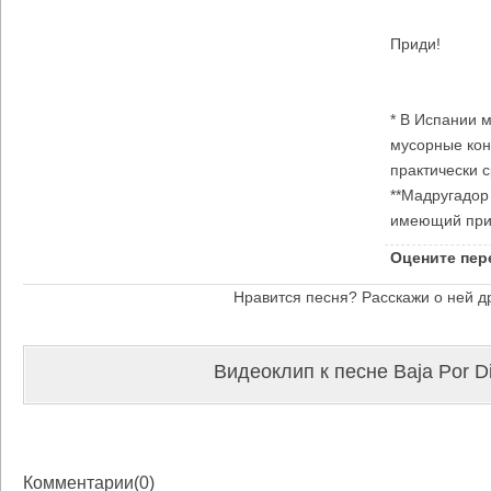
Приди!
* В Испании 
мусорные кон
практически с
**Мадругадор 
имеющий прив
Оцените пер
Нравится песня? Расскажи о ней д
Видеоклип к песне Baja Por Di
Комментарии(0)