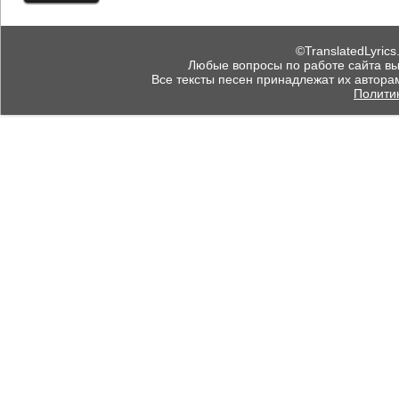
©TranslatedLyrics
Любые вопросы по работе сайта вы мо
Все тексты песен принадлежат их автора
Полити