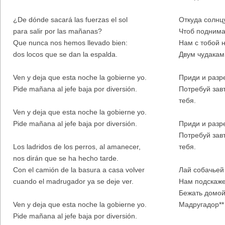
¿De dónde sacará las fuerzas el sol
Откуда солнц
para salir por las mañanas?
Чтоб поднима
Que nunca nos hemos llevado bien:
Нам с тобой н
dos locos que se dan la espalda.
Двум чудакам,
Ven y deja que esta noche la gobierne yo.
Приди и разре
Pide mañana al jefe baja por diversión.
Потребуй зав
тебя.
Ven y deja que esta noche la gobierne yo.
Pide mañana al jefe baja por diversión.
Приди и разре
Потребуй зав
Los ladridos de los perros, al amanecer,
тебя.
nos dirán que se ha hecho tarde.
Con el camión de la basura a casa volver
Лай собачьей
cuando el madrugador ya se deje ver.
Нам подскажет
Бежать домой
Ven y deja que esta noche la gobierne yo.
Мадругадор**
Pide mañana al jefe baja por diversión.