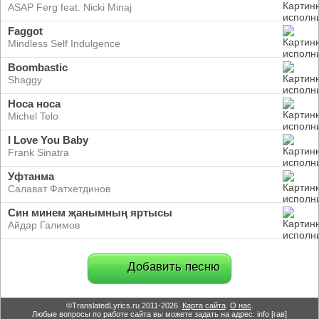
ASAP Ferg feat. Nicki Minaj
Faggot
Mindless Self Indulgence
Boombastic
Shaggy
Носа носа
Michel Telo
I Love You Baby
Frank Sinatra
Уфтанма
Салават Фатхетдинов
Син минем җанымның яртысы
Айдар Галимов
Добавить песню
©TranslatedLyrics.ru 2011-2026.
Карта сайта
.
О нас
.
Любые вопросы по работе сайта вы можете задать на адрес: info [гав]