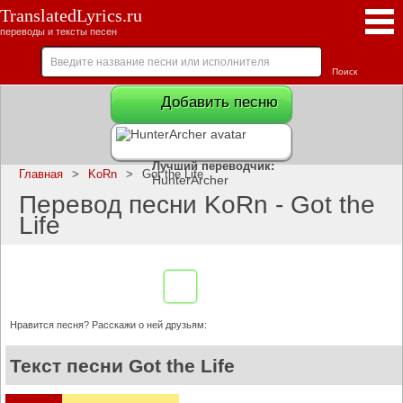
TranslatedLyrics.ru
переводы и тексты песен
Добавить песню
Лучший переводчик:
Главная
>
KoRn
>
Got the Life
HunterArcher
Перевод песни KoRn - Got the
Life
Нравится песня? Расскажи о ней друзьям:
Текст песни Got the Life