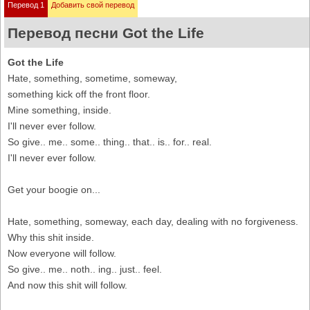
Перевод 1
Добавить свой перевод
Перевод песни Got the Life
Got the Life
Hate, something, sometime, someway,
something kick off the front floor.
Mine something, inside.
I'll never ever follow.
So give.. me.. some.. thing.. that.. is.. for.. real.
I'll never ever follow.
Get your boogie on...
Hate, something, someway, each day, dealing with no forgiveness.
Why this shit inside.
Now everyone will follow.
So give.. me.. noth.. ing.. just.. feel.
And now this shit will follow.