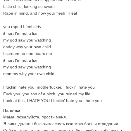
Little child, looking so sweet
Rape in mind, and now your flesh I'll eat
you raped I feel dirty
it hurt I'm not a liar
my god saw you watching
daddy why your own child
I scream no one hears me
it hurt I'm not a liar
my god saw you watching
mommy why your own child
I fuckin' hate you, motherfucker, I fuckin' hate you
Fuck you, you son of a bitch, you ruined my life
Look at this, I HATE YOU I fuckin' hate you I hate you
Папочка
Мама, пожалуйста, прости меня.
Я лишь должен был выплеснуть всю мою боль и страдания.
Сейчас, когда я это сделал, помни, я буду любить тебя вечно,