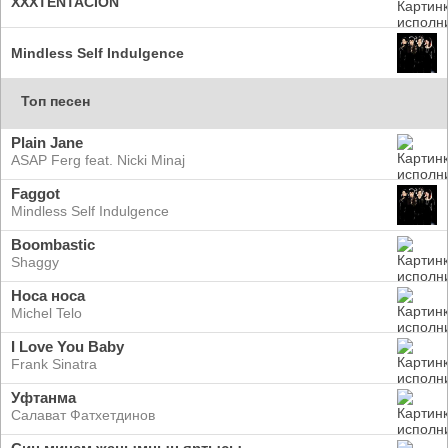
XXXTENTACION
Mindless Self Indulgence
Топ песен
Plain Jane
ASAP Ferg feat. Nicki Minaj
Faggot
Mindless Self Indulgence
Boombastic
Shaggy
Носа носа
Michel Telo
I Love You Baby
Frank Sinatra
Уфтанма
Салават Фатхетдинов