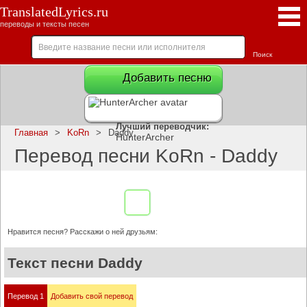
TranslatedLyrics.ru
переводы и тексты песен
Добавить песню
Лучший переводчик:
Главная
>
KoRn
>
Daddy
HunterArcher
Перевод песни KoRn - Daddy
Нравится песня? Расскажи о ней друзьям:
Текст песни Daddy
Перевод 1
Добавить свой перевод