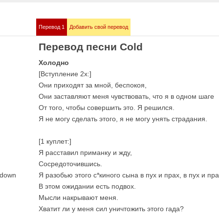
Перевод 1
Добавить свой перевод
mmstein
Demis Roussos
Перевод песни Cold
е песни
Все песни
Холодно
[Вступление 2x:]
Они приходят за мной, беспокоя,
Они заставляют меня чувствовать, что я в одном шаге
От того, чтобы совершить это. Я решился.
Я не могу сделать этого, я не могу унять страдания.
[1 куплет:]
Я расставил приманку и жду,
Сосредоточившись.
bull
Love me like you 
е песни
OST 50 оттенков сер
 down
Я разобью этого с*киного сына в пух и прах, в пух и прах
В этом ожидании есть подвох.
Мысли накрывают меня.
Хватит ли у меня сил уничтожить этого гада?