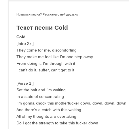
Нравится песня? Расскажи о ней друзьям:
Imagine Dragons
Ra
Текст песни Cold
Все песни
Вс
Cold
[Intro 2x:]
They come for me, discomforting
They make me feel like I'm one step away
From doing it, I'm through with it
I can't do it, suffer, can't get to it
[Verse 1:]
Set the bait and I'm waiting
In a state of concentrating
Blind Guardian
Pit
Все песни
Вс
I'm gonna knock this motherfucker down, down, down, down,
And there's a catch with this waiting
All of my thoughts are overtaking
Do I got the strength to take this fucker down