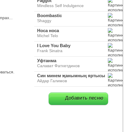
Faggot
Mindless Self Indulgence
Boombastic
прах...
Shaggy
Носа носа
Michel Telo
I Love You Baby
Frank Sinatra
Уфтанма
Салават Фатхетдинов
ваться.
Син минем җанымның яртысы
Айдар Галимов
Добавить песню