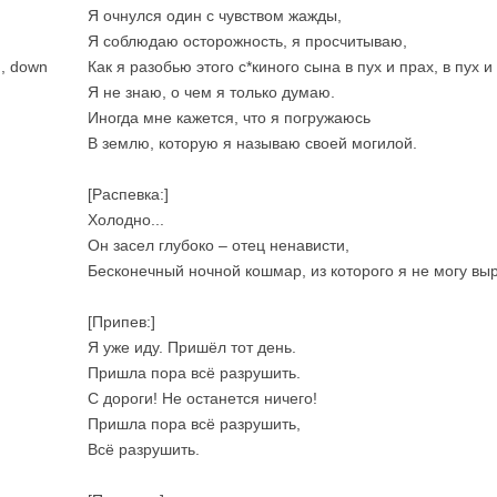
Я очнулся один с чувством жажды,
Я соблюдаю осторожность, я просчитываю,
n, down
Как я разобью этого с*киного сына в пух и прах, в пух и 
Я не знаю, о чем я только думаю.
Иногда мне кажется, что я погружаюсь
В землю, которую я называю своей могилой.
[Распевка:]
Холодно...
Он засел глубоко – отец ненависти,
Бесконечный ночной кошмар, из которого я не могу выр
[Припев:]
Я уже иду. Пришёл тот день.
Пришла пора всё разрушить.
С дороги! Не останется ничего!
Пришла пора всё разрушить,
Всё разрушить.