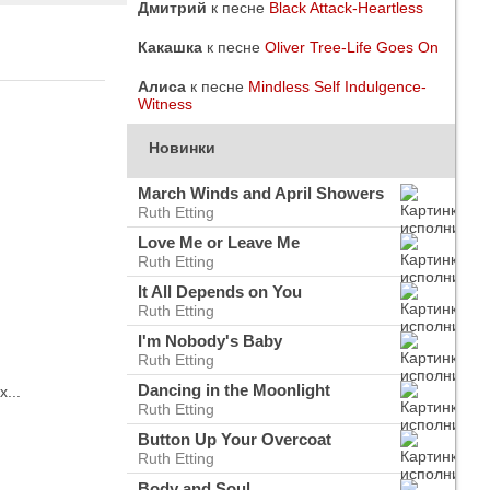
Дмитрий
к песне
Black Attack-Heartless
Какашка
к песне
Oliver Tree-Life Goes On
Алиса
к песне
Mindless Self Indulgence-
Witness
Новинки
March Winds and April Showers
Ruth Etting
Love Me or Leave Me
Ruth Etting
It All Depends on You
Ruth Etting
I'm Nobody's Baby
Ruth Etting
do
ого
Dancing in the Moonlight
...
Ruth Etting
Button Up Your Overcoat
Ruth Etting
Body and Soul