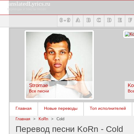
TranslatedLyrics.ru
переводы и тексты песен
0 - 9
A
B
C
D
E
F
Stromae
Ko
Все песни
Вс
Главная
Новые переводы
Топ исполнителей
Главная
>
KoRn
>
Cold
Перевод песни KoRn - Cold