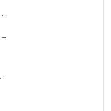
 это.
 это.
зь?