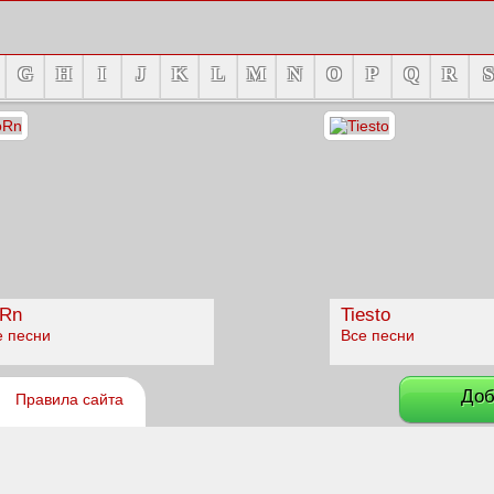
G
H
I
J
K
L
M
N
O
P
Q
R
S
Rn
Tiesto
е песни
Все песни
Доб
Правила сайта