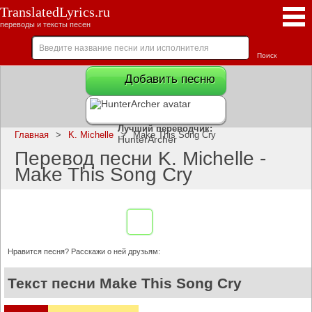
TranslatedLyrics.ru
переводы и тексты песен
Добавить песню
Лучший переводчик:
Главная
>
K. Michelle
>
Make This Song Cry
HunterArcher
Перевод песни K. Michelle -
Make This Song Cry
Нравится песня? Расскажи о ней друзьям:
Текст песни Make This Song Cry