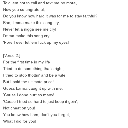
Told 'em not to call and text me no more,
Now you so ungrateful,
Do you know how hard it was for me to stay faithful?
Bae, I'mma make this song cry,
Never let a nigga see me cry!
I'mma make this song cry
'Fore I ever let 'em fuck up my eyes!
[Verse 2:]
For the first time in my life
Tried to do something that's right,
I tried to stop thottin' and be a wife,
But I paid the ultimate price!
Guess karma caught up with me,
'Cause I done hurt so many!
'Cause I tried so hard to just keep it goin',
Not cheat on you!
You know how I am, don't you forget,
What I did for you!