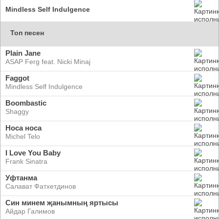
Mindless Self Indulgence
Топ песен
Plain Jane
ASAP Ferg feat. Nicki Minaj
Faggot
Mindless Self Indulgence
Boombastic
Shaggy
Носа носа
Michel Telo
I Love You Baby
Frank Sinatra
Уфтанма
Салават Фатхетдинов
Син минем җанымның яртысы
Айдар Галимов