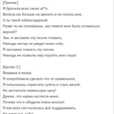
[Припев:]
Я бросила всех своих ш**х,
Велела им больше не звонить и не писать мне,
А ты такой неблагодарный,
Разве ты не понимаешь, как тяжело мне было оставаться
верной?
Зая, я заставлю эту песню плакать,
Никогда ниггер не увидит моих слёз,
Я заставлю плакать эту песню,
Никогда не позволю ему портить мне глаза!
[Куплет 2:]
Впервые в жизни
Я попробовала сделать что-то правильное,
Я попыталась перестать гулять и стать женой,
Но заплатила наивысшую цену!
Думаю, это карма настигла меня,
Потому что я обидела очень многих!
Я изо всех сил пыталась всё поддерживать,
Не изменять тебе!