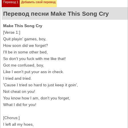
Перевод 1
Добавить свой перевод
Перевод песни Make This Song Cry
Make This Song Cry
[Verse 1:]
Quit playin' games, boy,
How soon did we forget?
I'll be in some other bed,
So don't you fuck with me like that!
Got me confused, boy,
Like I won't put your ass in check.
I tried and tried.
'Cause I tried so hard to just keep it goin',
Not cheat on you!
You know how I am, don't you forget,
What I did for you!
[Chorus:]
I left all my hoes,