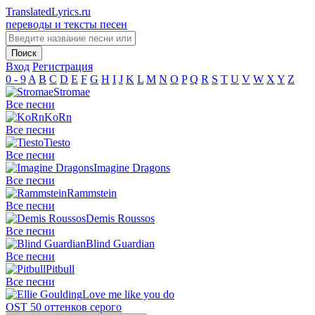
TranslatedLyrics.ru
переводы и тексты песен
Вход
Регистрация
0 - 9
A
B
C
D
E
F
G
H
I
J
K
L
M
N
O
P
Q
R
S
T
U
V
W
X
Y
Z
Stromae
Все песни
KoRn
Все песни
Tiesto
Все песни
Imagine Dragons
Все песни
Rammstein
Все песни
Demis Roussos
Все песни
Blind Guardian
Все песни
Pitbull
Все песни
Love me like you do
OST 50 оттенков серого