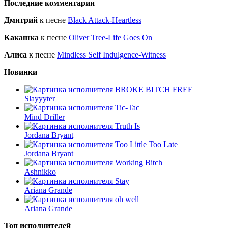
Последние комментарии
Дмитрий
к песне
Black Attack-Heartless
Какашка
к песне
Oliver Tree-Life Goes On
Алиса
к песне
Mindless Self Indulgence-Witness
Новинки
BROKE BITCH FREE
Slayyyter
Tic-Tac
Mind Driller
Truth Is
Jordana Bryant
Too Little Too Late
Jordana Bryant
Working Bitch
Ashnikko
Stay
Ariana Grande
oh well
Ariana Grande
Топ исполнителей