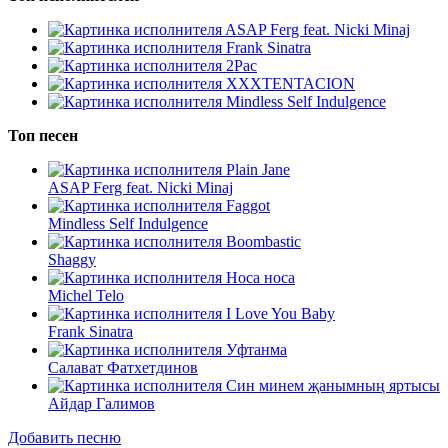
ASAP Ferg feat. Nicki Minaj
Frank Sinatra
2Pac
XXXTENTACION
Mindless Self Indulgence
Топ песен
Plain Jane
ASAP Ferg feat. Nicki Minaj
Faggot
Mindless Self Indulgence
Boombastic
Shaggy
Носа носа
Michel Telo
I Love You Baby
Frank Sinatra
Уфтанма
Салават Фатхетдинов
Син минем җанымның яртысы
Айдар Галимов
Добавить песню