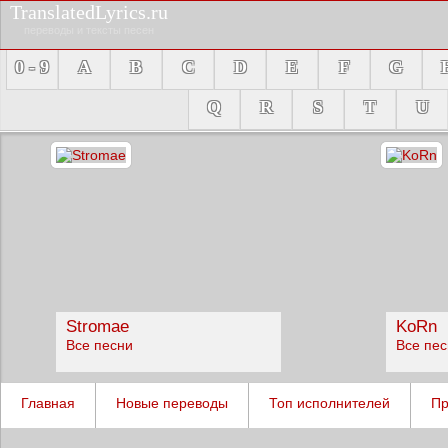
TranslatedLyrics.ru
переводы и тексты песен
0 - 9
A
B
C
D
E
F
G
Q
R
S
T
U
Stromae
KoRn
Все песни
Все пе
Главная
Новые переводы
Топ исполнителей
Пр