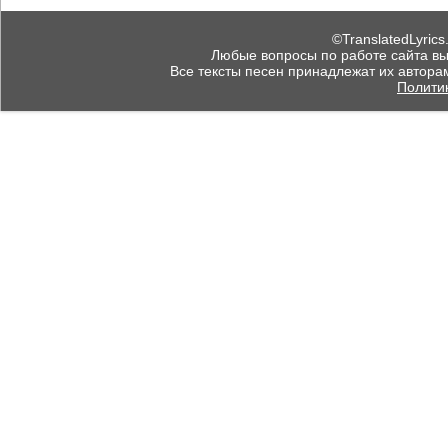
©TranslatedLyrics
Любые вопросы по работе сайта вы мо
Все тексты песен принадлежат их автора
Полити