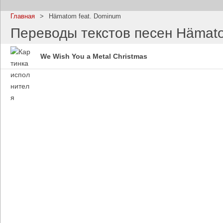
Главная
>
Hämatom feat. Dominum
Переводы текстов песен Hämato
We Wish You a Metal Christmas
Imagine Dragons
Ramms
Все песни
Все пе
Blind Guardian
Pitbull
Все песни
Все пе