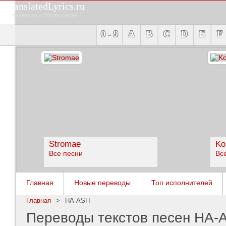
TranslatedLyrics.ru
переводы и тексты песен
0 - 9
A
B
C
D
E
F
Stromae
Ko
Все песни
Вс
Главная
Новые переводы
Топ исполнителей
Главная
>
HA-ASH
Переводы текстов песен HA-