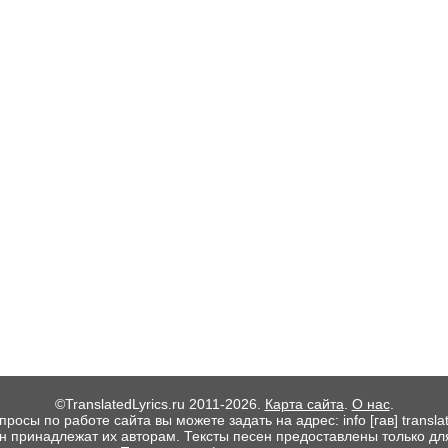
©TranslatedLyrics.ru 2011-2026.
Карта сайта
.
О нас
.
росы по работе сайта вы можете задать на адрес: info [гав] translate
ен принадлежат их авторам. Тексты песен предоставлены только дл