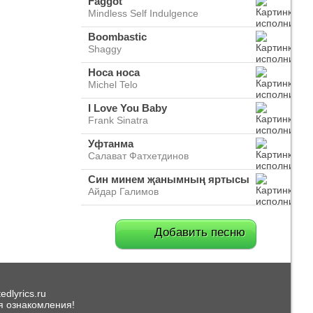
Faggot
Mindless Self Indulgence
Boombastic
Shaggy
Носа носа
Michel Telo
I Love You Baby
Frank Sinatra
Уфтанма
Салават Фатхетдинов
Син минем җанымның яртысы
Айдар Галимов
Добавить песню
dlyrics.ru
я ознакомления!