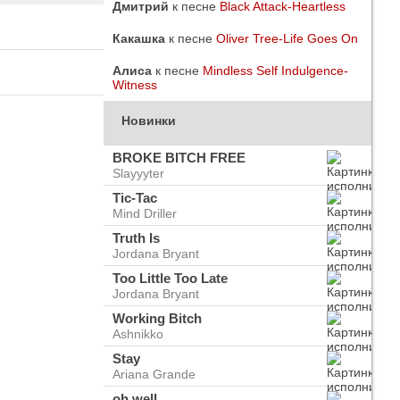
Дмитрий
к песне
Black Attack-Heartless
Какашка
к песне
Oliver Tree-Life Goes On
Алиса
к песне
Mindless Self Indulgence-
Witness
Новинки
BROKE BITCH FREE
Slayyyter
Tic-Tac
Mind Driller
Truth Is
Jordana Bryant
Too Little Too Late
Jordana Bryant
do
ого
Working Bitch
Ashnikko
Stay
Ariana Grande
oh well