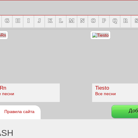
G
H
I
J
K
L
M
N
O
P
Q
R
S
Rn
Tiesto
е песни
Все песни
Доб
Правила сайта
ASH