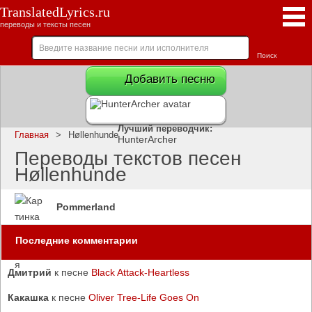
TranslatedLyrics.ru
переводы и тексты песен
Добавить песню
Лучший переводчик:
Главная
>
Høllenhunde
HunterArcher
Переводы текстов песен
Høllenhunde
Pommerland
Последние комментарии
Дмитрий
к песне
Black Attack-Heartless
Какашка
к песне
Oliver Tree-Life Goes On