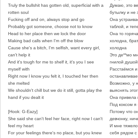
Truly the bullshit has gotten old, superficial with a
Думаю, это ве
rotten soul
бутылку и не 
Fucking off and on, always stop and go
Она устраивае
Probably got someone, choose not to know
таблой, и теп
Head to her place then we lock the door
Она то горяча
Making bad calls when I'm off the blow
холодна, брат
Cause she's a bitch, I'm selfish, want every girl,
холодна
can't help it
Это де**мо м
And it's tough for me to shelf it, it's you I see
гнилой душой
myself with
Расстаёмся и 
Right now I know you felt it, I touched her then
останавливае
she melted
Возможно, у н
We shouldn't chill but we do it still, gotta play the
выяснять этог
hand if you dealt it
Она привела 
Под коксом я
[Hook: G-Eazy]
Потому что он
She said she can't feel her face, right now I can't
девчонку, нич
feel my heart
И мне тяжело 
For your feelings there's no place, but you knew
себя рядом с 