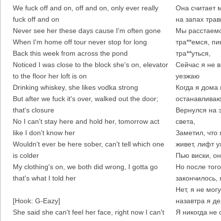
We fuck off and on, off and on, only ever really
Она считает 
fuck off and on
на запах трав
Never see her these days cause I'm often gone
Мы расстаемс
When I'm home off tour never stop for long
тра**емся, п
Back this week from across the pond
тра**уться,
Noticed I was close to the block she's on, elevator
Сейчас я не в
to the floor her loft is on
уезжаю
Drinking whiskey, she likes vodka strong
Когда я дома 
But after we fuck it's over, walked out the door;
останавливаю
that's closure
Вернулся на э
No I can't stay here and hold her, tomorrow act
света,
like I don't know her
Заметил, что 
Wouldn't ever be here sober, can't tell which one
живет, лифт у
is colder
Пью виски, он
My clothing's on, we both did wrong, I gotta go
Но после того
that's what I told her
закончилось, 
Нет, я не мог
[Hook: G-Eazy]
назавтра я де
She said she can't feel her face, right now I can't
Я никогда не 