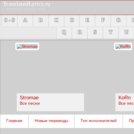
TranslatedLyrics.ru
переводы и тексты песен
0 - 9
A
B
C
D
E
F
G
Q
R
S
T
U
Stromae
KoRn
Все песни
Все пе
Главная
Новые переводы
Топ исполнителей
Пр