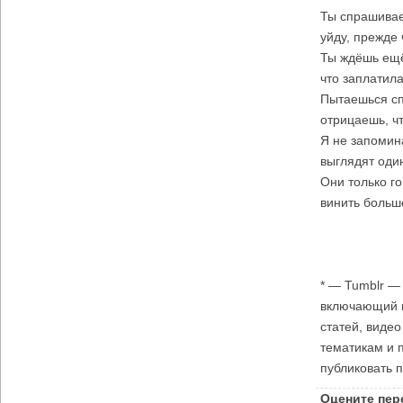
Ты спрашивае
уйду, прежде 
Ты ждёшь ещё
что заплатила
Пытаешься спа
отрицаешь, ч
Я не запомин
выглядят оди
Они только го
винить больш
* — Tumblr —
включающий в
статей, видео
тематикам и 
публиковать п
Оцените пер