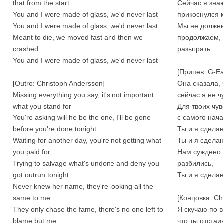
that from the start
Сейчас я знаю
You and I were made of glass, we'd never last
прикоснулся к
You and I were made of glass, we'd never last
Мы не должны
Meant to die, we moved fast and then we
продолжаем, 
crashed
разыграть.
You and I were made of glass, we'd never last
[Припев: G-Ea
[Outro: Christoph Andersson]
Она сказала, 
Missing everything you say, it's not important
сейчас я не ч
what you stand for
Для твоих чув
You're asking will he be the one, I'll be gone
с самого нача
before you're done tonight
Ты и я сделан
Waiting for another day, you're not getting what
Ты и я сделан
you paid for
Нам суждено 
Trying to salvage what's undone and deny you
разбились,
got outrun tonight
Ты и я сделан
Never knew her name, they're looking all the
same to me
[Концовка: Ch
They only chase the fame, there's no one left to
Я скучаю по в
blame but me
что ты отстаи