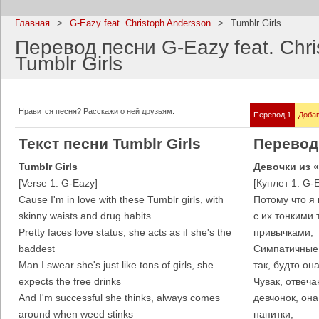
Главная
>
G-Eazy feat. Christoph Andersson
>
Tumblr Girls
Перевод песни G-Eazy feat. Chri
Tumblr Girls
Imagine Dragons
Ramms
Все песни
Все пе
Нравится песня? Расскажи о ней друзьям:
Перевод 1
Добав
Текст песни Tumblr Girls
Перевод 
Tumblr Girls
Девочки из 
[Verse 1: G-Eazy]
[Куплет 1: G-
Cause I'm in love with these Tumblr girls, with
Потому что я
skinny waists and drug habits
с их тонкими
Pretty faces love status, she acts as if she's the
привычками,
baddest
Симпатичные 
Man I swear she's just like tons of girls, she
так, будто он
Blind Guardian
Pitbull
expects the free drinks
Чувак, отвеча
Все песни
Все пе
And I'm successful she thinks, always comes
девчонок, он
around when weed stinks
напитки,