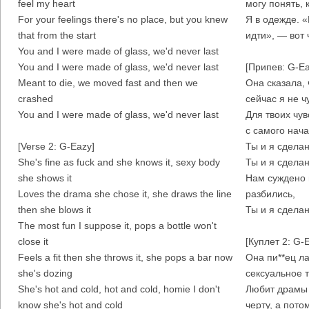
feel my heart
могу понять, 
For your feelings there's no place, but you knew
Я в одежде. 
that from the start
идти», — вот 
You and I were made of glass, we'd never last
You and I were made of glass, we'd never last
[Припев: G-Ea
Meant to die, we moved fast and then we
Она сказала, 
crashed
сейчас я не ч
You and I were made of glass, we'd never last
Для твоих чув
с самого нача
[Verse 2: G-Eazy]
Ты и я сделан
She's fine as fuck and she knows it, sexy body
Ты и я сделан
she shows it
Нам суждено 
Loves the drama she chose it, she draws the line
разбились,
then she blows it
Ты и я сделан
The most fun I suppose it, pops a bottle won't
close it
[Куплет 2: G-
Feels a fit then she throws it, she pops a bar now
Она пи**ец ла
she's dozing
сексуальное 
She's hot and cold, hot and cold, homie I don't
Любит драмы 
know she's hot and cold
черту, а пото