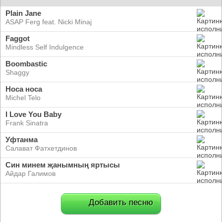
Plain Jane
ASAP Ferg feat. Nicki Minaj
Faggot
Mindless Self Indulgence
Boombastic
Shaggy
Носа носа
Michel Telo
I Love You Baby
Frank Sinatra
Уфтанма
Салават Фатхетдинов
Син минем җанымның яртысы
Айдар Галимов
Добавить песню