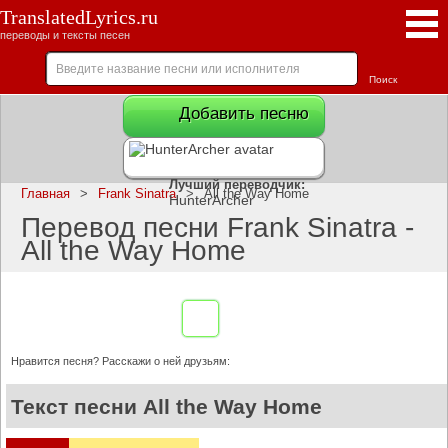
TranslatedLyrics.ru
переводы и тексты песен
Добавить песню
Лучший переводчик:
Главная
>
Frank Sinatra
>
All the Way Home
HunterArcher
Перевод песни Frank Sinatra -
All the Way Home
Нравится песня? Расскажи о ней друзьям:
Текст песни All the Way Home