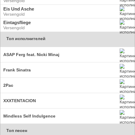
Versengold
Eis Und Asche
Versengold
Eintagsfliege
Versengold
Топ исполнителей
ASAP Ferg feat. Nicki Minaj
Frank Sinatra
2Pac
XXXTENTACION
Mindless Self Indulgence
Топ песен