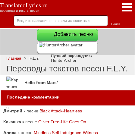
TranslatedLyrics.ru
переводы и тексты песен
Добавить песню
Лучший переводчик:
Главная
>
F.L.Y.
HunterArcher
Переводы текстов песен F.L.Y.
Hello from Mars*
Последние комментарии
Дмитрий
к песне
Black Attack-Heartless
Какашка
к песне
Oliver Tree-Life Goes On
Алиса
к песне
Mindless Self Indulgence-Witness