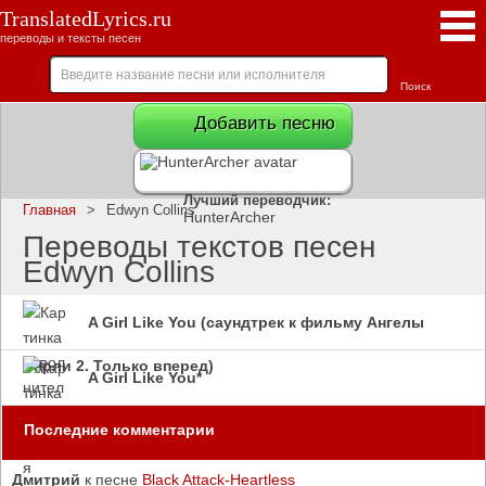
TranslatedLyrics.ru
переводы и тексты песен
Добавить песню
Лучший переводчик:
Главная
>
Edwyn Collins
HunterArcher
Переводы текстов песен
Edwyn Collins
A Girl Like You (саундтрек к фильму Ангелы
Чарли 2. Только вперед)
A Girl Like You*
Последние комментарии
Дмитрий
к песне
Black Attack-Heartless