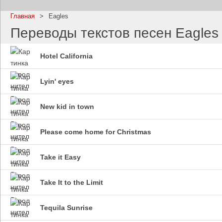
Главная
>
Eagles
Переводы текстов песен Eagles
Hotel California
Imagine Dragons
Ramms
Все песни
Все пе
Lyin' eyes
New kid in town
Please come home for Christmas
Take it Easy
Take It to the Limit
Blind Guardian
Pitbull
Все песни
Все пе
Tequila Sunrise