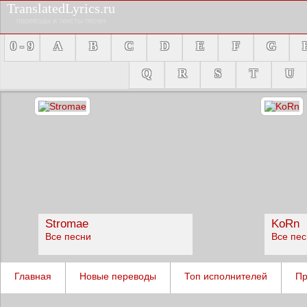
TranslatedLyrics.ru
переводы и тексты песен
0 - 9
A
B
C
D
E
F
G
Q
R
S
T
U
Stromae
KoRn
Все песни
Все пе
Главная
Новые переводы
Топ исполнителей
Пр