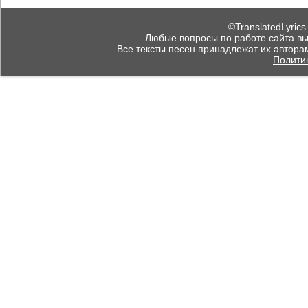
©TranslatedLyrics
Любые вопросы по работе сайта вы мо
Все тексты песен принадлежат их автора
Полити