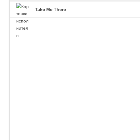
Take Me There
Imagine Dragons
Ra
Все песни
Вс
Blind Guardian
Pit
Все песни
Вс