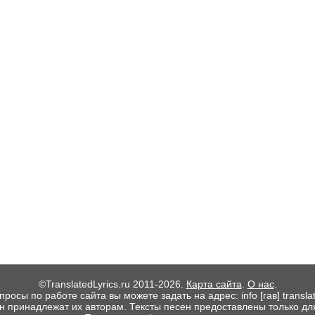
©TranslatedLyrics.ru 2011-2026.
Карта сайта
.
О нас
.
росы по работе сайта вы можете задать на адрес: info [гав] translate
ен принадлежат их авторам. Тексты песен предоставлены только дл