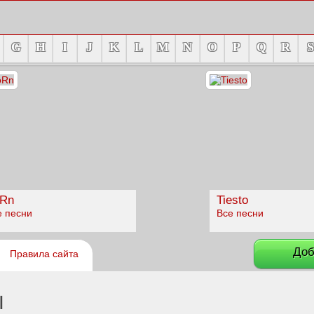
G
H
I
J
K
L
M
N
O
P
Q
R
S
Rn
Tiesto
е песни
Все песни
Доб
Правила сайта
I