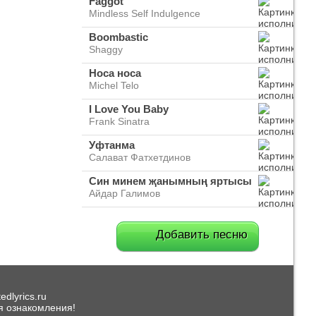
Faggot
Mindless Self Indulgence
Boombastic
Shaggy
Носа носа
Michel Telo
I Love You Baby
Frank Sinatra
Уфтанма
Салават Фатхетдинов
Син минем җанымның яртысы
Айдар Галимов
Добавить песню
dlyrics.ru
я ознакомления!