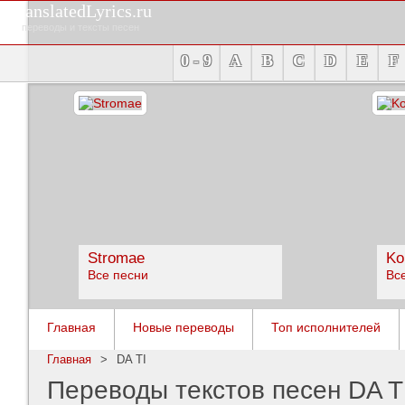
TranslatedLyrics.ru
переводы и тексты песен
0 - 9
A
B
C
D
E
F
Stromae
Ko
Все песни
Вс
Главная
Новые переводы
Топ исполнителей
Главная
>
DA TI
Переводы текстов песен DA T