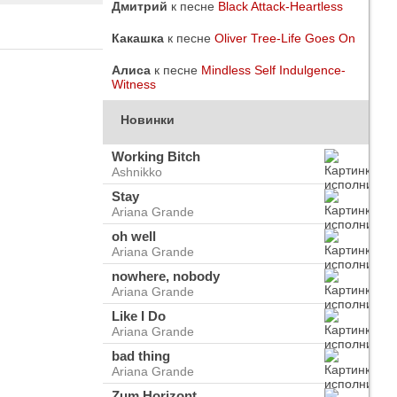
Дмитрий
к песне
Black Attack-Heartless
Какашка
к песне
Oliver Tree-Life Goes On
Алиса
к песне
Mindless Self Indulgence-
Witness
Новинки
Working Bitch
Ashnikko
Stay
Ariana Grande
oh well
Ariana Grande
nowhere, nobody
Ariana Grande
do
ого
Like I Do
Ariana Grande
bad thing
Ariana Grande
Zum Horizont