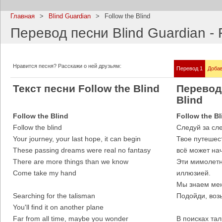
Главная
>
Blind Guardian
>
Follow the Blind
Перевод песни Blind Guardian - F
Imagine Dragons
Ramms
Нравится песня? Расскажи о ней друзьям:
Перевод 1
Добав
Все песни
Все пе
Текст песни Follow the Blind
Перевод 
Blind
Follow the Blind
Follow the Bl
Follow the blind
Следуй за сл
Your journey, your last hope, it can begin
Твое путешес
These passing dreams were real no fantasy
всё может нач
There are more things than we know
Эти мимолетн
Come take my hand
иллюзией.
Мы знаем мен
Blind Guardian
Pitbull
Searching for the talisman
Подойди, возь
Все песни
Все пе
You'll find it on another plane
Far from all time, maybe you wonder
В поисках та