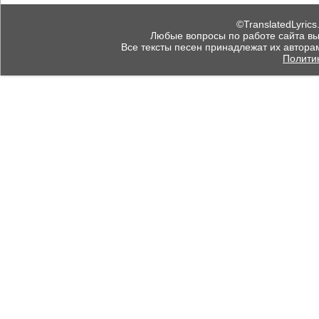
©TranslatedLyrics
Любые вопросы по работе сайта вы мо
Все тексты песен принадлежат их автора
Полити