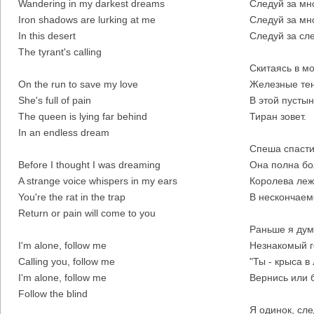
Wandering in my darkest dreams
Следуй за мн
Iron shadows are lurking at me
Следуй за мн
In this desert
Следуй за сл
The tyrant's calling
Скитаясь в м
On the run to save my love
Железные тен
She's full of pain
В этой пусты
The queen is lying far behind
Тиран зовет.
In an endless dream
Спеша спасти
Before I thought I was dreaming
Она полна бо
A strange voice whispers in my ears
Королева леж
You're the rat in the trap
В нескончаем
Return or pain will come to you
Раньше я дум
I'm alone, follow me
Незнакомый г
Calling you, follow me
"Ты - крыса в
I'm alone, follow me
Вернись или б
Follow the blind
Я одинок, сле