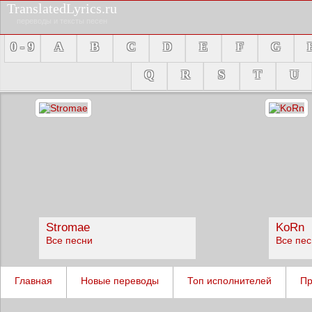
TranslatedLyrics.ru
переводы и тексты песен
0 - 9
A
B
C
D
E
F
G
Q
R
S
T
U
Stromae
KoRn
Все песни
Все пе
Главная
Новые переводы
Топ исполнителей
Пр