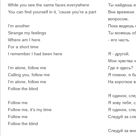
While you see the same faces everywhere
Ты найдешь е
You can find yourself in it, 'cause you're a part
Вне времени.
вопросом,
I'm another
Пока видишь 
Strange my feelings
Ты можешь об
Where am I here
- его часть.
For a short time
I remember I had been here
Я - другой,
Мои чувства 
I'm alone, follow me
Где я здесь?
Calling you, follow me
Я помню, я б
I'm alone, follow me
На короткое 
Follow the blind
Я одинок, сле
Follow me
Я зову тебя, 
Follow me, it's my time
Я одинок, сле
Follow me
Следуй за сл
Follow the blind
Следуй за мн