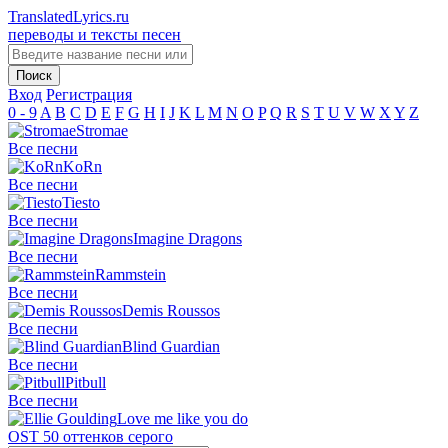
TranslatedLyrics.ru
переводы и тексты песен
Вход
Регистрация
0 - 9
A
B
C
D
E
F
G
H
I
J
K
L
M
N
O
P
Q
R
S
T
U
V
W
X
Y
Z
Stromae
Все песни
KoRn
Все песни
Tiesto
Все песни
Imagine Dragons
Все песни
Rammstein
Все песни
Demis Roussos
Все песни
Blind Guardian
Все песни
Pitbull
Все песни
Love me like you do
OST 50 оттенков серого