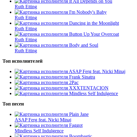
It All Depends on You
Ruth Etting
I'm Nobody's Baby
Ruth Etting
Dancing in the Moonlight
Ruth Etting
Button Up Your Overcoat
Ruth Etting
Body and Soul
Ruth Etting
Топ исполнителей
ASAP Ferg feat. Nicki Minaj
Frank Sinatra
2Pac
XXXTENTACION
Mindless Self Indulgence
Топ песен
Plain Jane
ASAP Ferg feat. Nicki Minaj
Faggot
Mindless Self Indulgence
Boombastic