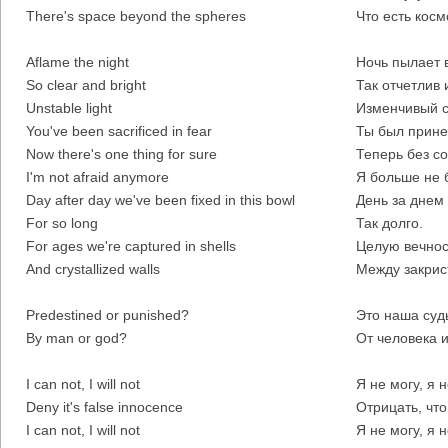
There's space beyond the spheres
Что есть косм
Aflame the night
Ночь пылает в
So clear and bright
Так отчетлив 
Unstable light
Изменчивый с
You've been sacrificed in fear
Ты был принес
Now there's one thing for sure
Теперь без со
I'm not afraid anymore
Я больше не 
Day after day we've been fixed in this bowl
День за днем
For so long
Так долго.
For ages we're captured in shells
Целую вечнос
And crystallized walls
Между закрис
Predestined or punished?
Это наша суд
By man or god?
От человека 
I can not, I will not
Я не могу, я 
Deny it's false innocence
Отрицать, что
I can not, I will not
Я не могу, я н