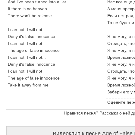
And I've been turned into a liar
Нас все еще 
If there is no heaven
А меня превр
There won't be release
Если нет рая,
То не будет 
I can not, I will not
Deny it's false innocence
Я не могу, я 
I can not, I will not
Отрицать, что
The age of false innocence
Я не могу, я н
I can not, I will not...
Время ложной
Deny it's false innocence
Я не могу, я 
I can not, I will not
Отрицать, что
The age of false innocence
Я не могу, я н
Take it away from me
Время ложной
Забери его у 
Оцените пер
Нравится песня? Расскажи о ней д
Видеоклип к песне Age of False