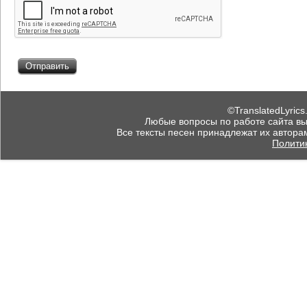
©TranslatedLyrics
Любые вопросы по работе сайта вы мо
Все тексты песен принадлежат их автора
Полити