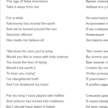
The age of false innocence
Время ложной
Take it away from me
Забери его у 
For a while
На некоторое
Astronomy has moved the earth
Астрономия п
And we've turned around the sun
И мы соверши
Sanctum officium
Инквизиция
Has made me believe
Заставила ме
x3
"We know for sure you're lying
"Мы точно зна
Would you like to mess with holy science
Вы хотите шут
You know the fear of dying
Вам знаком с
Would it be worth it
Стоило бы это
To hear you crying"
Чтобы услыша
I've slaughtered truth
Я уничтожил 
And I've shattered my heart
И разбил вдре
Far too long I have played with hellfire
Слишком давн
And science has turned into madness
И наука прев
But I should have taken it higher
Но мне следо