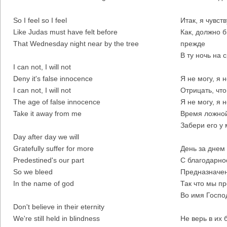
So I feel so I feel
Итак, я чувст
Like Judas must have felt before
Как, должно б
That Wednesday night near by the tree
прежде
В ту ночь на 
I can not, I will not
Deny it's false innocence
Я не могу, я 
I can not, I will not
Отрицать, что
The age of false innocence
Я не могу, я н
Take it away from me
Время ложной
Забери его у 
Day after day we will
Gratefully suffer for more
День за днем
Predestined's our part
С благодарно
So we bleed
Предназначен
In the name of god
Так что мы п
Во имя Госпо
Don't believe in their eternity
We're still held in blindness
Не верь в их 