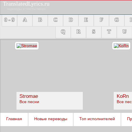
TranslatedLyrics.ru
переводы и тексты песен
0 - 9
A
B
C
D
E
F
G
Q
R
S
T
U
Stromae
KoRn
Все песни
Все пе
Главная
Новые переводы
Топ исполнителей
Пр