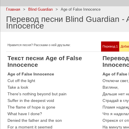
Главная
>
Blind Guardian
>
Age of False Innocence
Перевод песни Blind Guardian - 
Innocence
Imagine Dragons
Ramms
Все песни
Все пе
Нравится песня? Расскажи о ней друзьям:
Перевод 1
Добав
Текст песни Age of False
Перевод 
Innocence
Innocen
Age of False Innocence
Age of False
Cut off the light
Отключи свет,
Take a look
Взгляни,
There's nothing beyond but pain
Дальше нет н
Suffer in the deepest void
Страдай в гл
The flame of hope is gone
Пламя надежд
Blind Guardian
Pitbull
What have I done?
Что я надела
Все песни
Все пе
Denied the father and the son
Отрекся от от
For a moment it seemed
На минуту мн