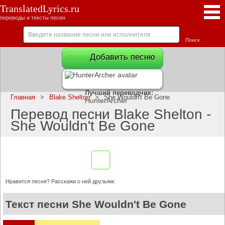
TranslatedLyrics.ru
переводы и тексты песен
Добавить песню
Лучший переводчик:
Главная
>
Blake Shelton
>
She Wouldn't Be Gone
HunterArcher
Перевод песни Blake Shelton -
She Wouldn't Be Gone
Нравится песня? Расскажи о ней друзьям:
Текст песни She Wouldn't Be Gone