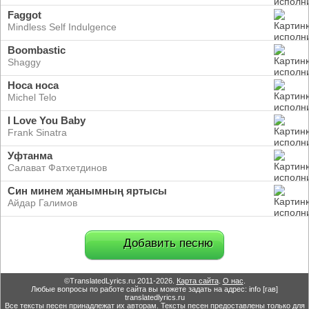
Faggot
Mindless Self Indulgence
Boombastic
Shaggy
Носа носа
Michel Telo
I Love You Baby
Frank Sinatra
Уфтанма
Салават Фатхетдинов
Син минем җанымның яртысы
Айдар Галимов
Добавить песню
©TranslatedLyrics.ru 2011-2026.
Карта сайта
.
О нас
.
Любые вопросы по работе сайта вы можете задать на адрес: info [гав]
translatedlyrics.ru
Все тексты песен принадлежат их авторам. Тексты песен предоставлены только для