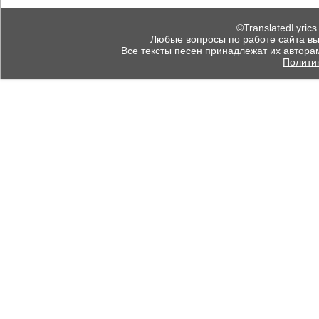
©TranslatedLyrics
Любые вопросы по работе сайта вы мо
Все тексты песен принадлежат их автора
Полити