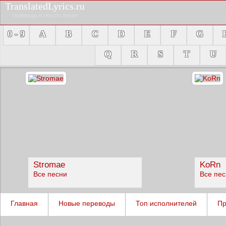
TranslatedLyrics.ru
переводы и тексты песен
0 - 9
A
B
C
D
E
F
G
Q
R
S
T
U
Stromae
KoRn
Все песни
Все пе
Главная
Новые переводы
Топ исполнителей
Пр