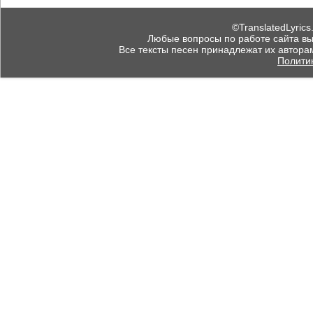
©TranslatedLyrics
Любые вопросы по работе сайта вы мо
Все тексты песен принадлежат их автора
Полити