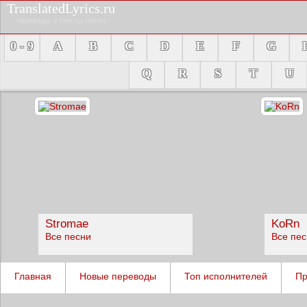
TranslatedLyrics.ru
переводы и тексты песен
0 - 9
A
B
C
D
E
F
G
Q
R
S
T
U
Stromae
KoRn
Все песни
Все пе
Главная
Новые переводы
Топ исполнителей
Пр