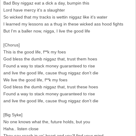
Bad Boy niggaz eat a dick a day, bumpin this
Lord have mercy it's a slaughter
So wicked that my tracks is wettin niggaz like it's water
I learned my lessons as a thug in these wicked ass hood fights
But I'm a baller now, nigga, I live the good life
[Chorus]
This is the good life, f**k my foes
God bless the dumb niggaz that, trust them hoes
Found a way to stack money guaranteed to rise
and live the good life, cause thug niggaz don't die
We live the good life, f**k my foes
God bless the dumb niggaz that, trust these hoes
Found a way to stack money guaranteed to rise
and live the good life, cause thug niggaz don't die
[Big Syke]
No one knows what the, future holds, but you
Haha.. listen close
They say reach in yo' heart and you'll find your mind