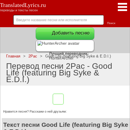
TranslatedLyrics.ru
переводы и тексты песен
Добавить песню
Лучший переводчик:
Главная
>
2Pac
>
Good Life (featuring Big Syke & E.D.I.)
HunterArcher
Перевод песни 2Pac - Good
Life (featuring Big Syke &
E.D.I.)
Нравится песня? Расскажи о ней друзьям:
Текст песни Good Life (featuring Big Syke