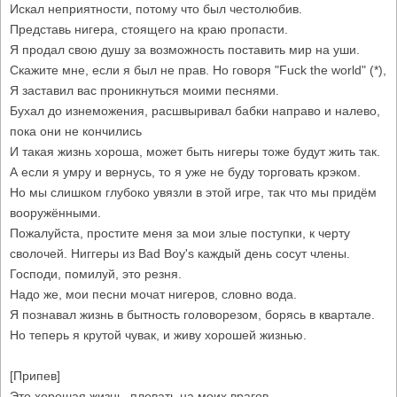
Искал неприятности, потому что был честолюбив.
Представь нигера, стоящего на краю пропасти.
Я продал свою душу за возможность поставить мир на уши.
Скажите мне, если я был не прав. Но говоря "Fuck the world" (*),
Я заставил вас проникнуться моими песнями.
Бухал до изнеможения, расшвыривал бабки направо и налево,
пока они не кончились
И такая жизнь хороша, может быть нигеры тоже будут жить так.
А если я умру и вернусь, то я уже не буду торговать крэком.
Но мы слишком глубоко увязли в этой игре, так что мы придём
вооружёнными.
Пожалуйста, простите меня за мои злые поступки, к черту
сволочей. Ниггеры из Bad Boy's каждый день сосут члены.
Господи, помилуй, это резня.
Надо же, мои песни мочат нигеров, словно вода.
Я познавал жизнь в бытность головорезом, борясь в квартале.
Но теперь я крутой чувак, и живу хорошей жизнью.
[Припев]
Это хорошая жизнь, плевать на моих врагов.