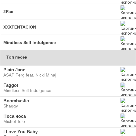
2Pac
XXXTENTACION
Mindless Self Indulgence
Топ песен
Plain Jane
ASAP Ferg feat. Nicki Minaj
Faggot
Mindless Self Indulgence
Boombastic
Shaggy
Носа носа
Michel Telo
I Love You Baby