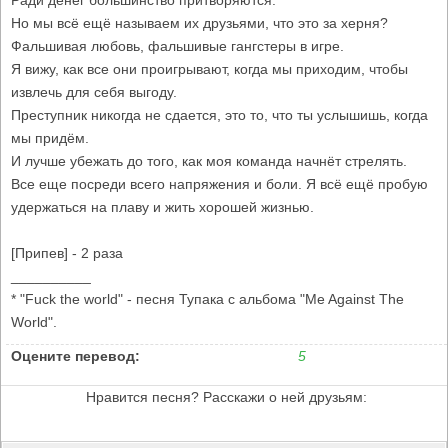
Ради денег большинство притворяются.
Но мы всё ещё называем их друзьями, что это за херня?
Фальшивая любовь, фальшивые гангстеры в игре.
Я вижу, как все они проигрывают, когда мы приходим, чтобы
извлечь для себя выгоду.
Преступник никогда не сдается, это то, что ты услышишь, когда
мы придём.
И лучше убежать до того, как моя команда начнёт стрелять.
Все еще посреди всего напряжения и боли. Я всё ещё пробую
удержаться на плаву и жить хорошей жизнью.
[Припев] - 2 раза
__________
* "Fuck the world" - песня Тупака с альбома "Me Against The
World".
Оцените перевод:
5
Нравится песня? Расскажи о ней друзьям: