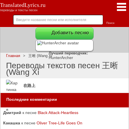
TranslatedLyrics.ru
переводы и тексты песен
Добавить песню
Лучший переводчик:
Главная
>
王晰 (Wang Xi
HunterArcher
Переводы текстов песен 王晰
(Wang Xi
在路上
Последние комментарии
Дмитрий
к песне
Black Attack-Heartless
Какашка
к песне
Oliver Tree-Life Goes On