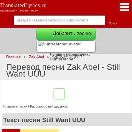
TranslatedLyrics.ru
переводы и тексты песен
Добавить песню
Лучший переводчик:
Главная
>
Zak Abel
>
Still Want UUU
HunterArcher
Перевод песни Zak Abel - Still
Want UUU
Нравится песня? Расскажи о ней друзьям:
Текст песни Still Want UUU