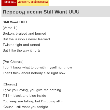
Перевод 1
Добавить свой перевод
Перевод песни Still Want UUU
Still Want UUU
[Verse 1:]
Broken, bruised and burned
But the lesson's never learned
Twisted tight and turned
But I like the way it hurts
[Pre-Chorus:]
I don't know what to do with myself right now
I can't think about nobody else right now
[Chorus:]
I give you loving, you give me nothing
Till I'm black and blue inside
You keep me falling, but I'm going all in
'Cause I still want you tonight