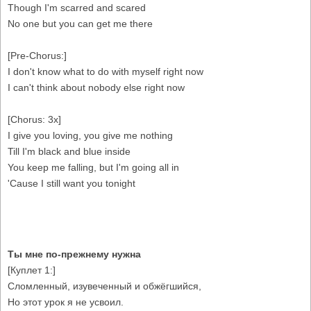
Though I'm scarred and scared
No one but you can get me there
[Pre-Chorus:]
I don't know what to do with myself right now
I can't think about nobody else right now
[Chorus: 3x]
I give you loving, you give me nothing
Till I'm black and blue inside
You keep me falling, but I'm going all in
'Cause I still want you tonight
Ты мне по-прежнему нужна
[Куплет 1:]
Сломленный, изувеченный и обжёгшийся,
Но этот урок я не усвоил.