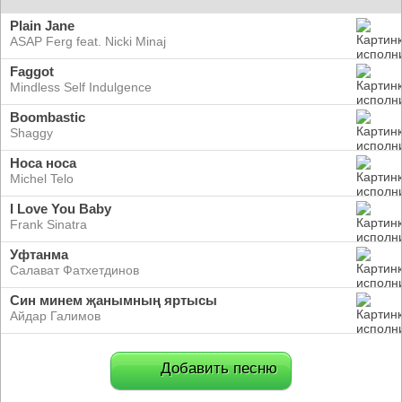
Plain Jane
ASAP Ferg feat. Nicki Minaj
Faggot
Mindless Self Indulgence
Boombastic
Shaggy
Носа носа
Michel Telo
I Love You Baby
Frank Sinatra
Уфтанма
Салават Фатхетдинов
Син минем җанымның яртысы
Айдар Галимов
Добавить песню