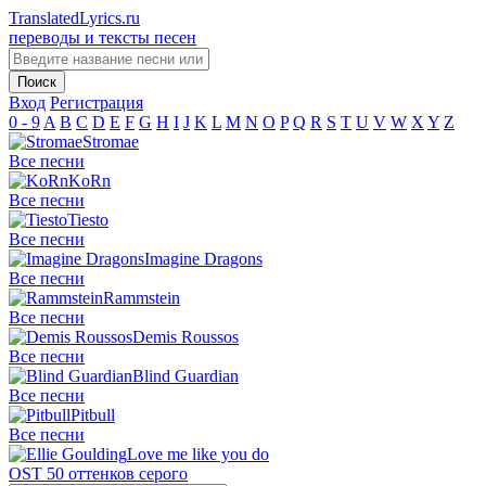
TranslatedLyrics.ru
переводы и тексты песен
Вход
Регистрация
0 - 9
A
B
C
D
E
F
G
H
I
J
K
L
M
N
O
P
Q
R
S
T
U
V
W
X
Y
Z
Stromae
Все песни
KoRn
Все песни
Tiesto
Все песни
Imagine Dragons
Все песни
Rammstein
Все песни
Demis Roussos
Все песни
Blind Guardian
Все песни
Pitbull
Все песни
Love me like you do
OST 50 оттенков серого