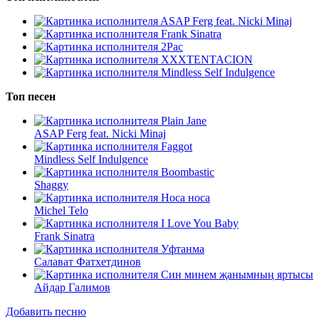
ASAP Ferg feat. Nicki Minaj
Frank Sinatra
2Pac
XXXTENTACION
Mindless Self Indulgence
Топ песен
Plain Jane
ASAP Ferg feat. Nicki Minaj
Faggot
Mindless Self Indulgence
Boombastic
Shaggy
Носа носа
Michel Telo
I Love You Baby
Frank Sinatra
Уфтанма
Салават Фатхетдинов
Син минем җанымның яртысы
Айдар Галимов
Добавить песню