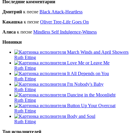
Последние комментарии
Дмитрий
к песне
Black Attack-Heartless
Какашка
к песне
Oliver Tree-Life Goes On
Алиса
к песне
Mindless Self Indulgence-Witness
Новинки
March Winds and April Showers
Ruth Etting
Love Me or Leave Me
Ruth Etting
It All Depends on You
Ruth Etting
I'm Nobody's Baby
Ruth Etting
Dancing in the Moonlight
Ruth Etting
Button Up Your Overcoat
Ruth Etting
Body and Soul
Ruth Etting
Топ исполнителей