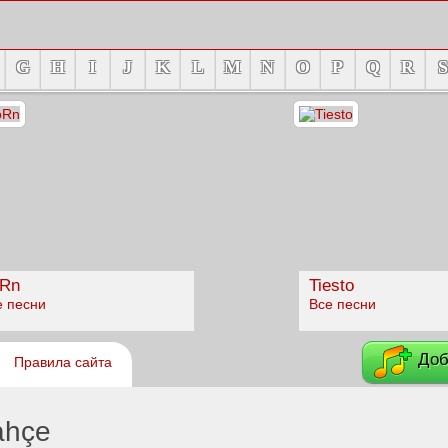
G
H
I
J
K
L
M
N
O
P
Q
R
S
Rn
Tiesto
е песни
Все песни
Доб
Правила сайта
ahçe