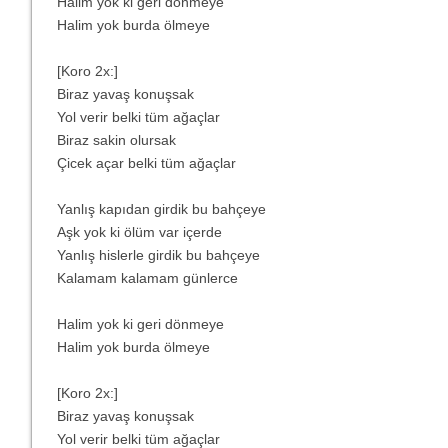
Halim yok ki geri dönmeye
Halim yok burda ölmeye
[Koro 2x:]
Biraz yavaş konuşsak
Yol verir belki tüm ağaçlar
Biraz sakin olursak
Çicek açar belki tüm ağaçlar
Yanlış kapıdan girdik bu bahçeye
Aşk yok ki ölüm var içerde
Yanlış hislerle girdik bu bahçeye
Kalamam kalamam günlerce
Halim yok ki geri dönmeye
Halim yok burda ölmeye
[Koro 2x:]
Biraz yavaş konuşsak
Yol verir belki tüm ağaçlar