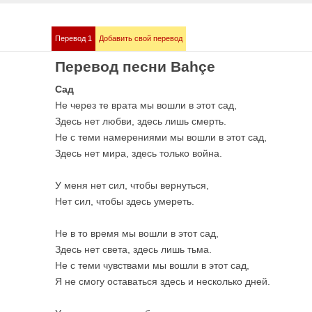
Перевод 1
Добавить свой перевод
mmstein
Demis Roussos
Перевод песни Bahçe
е песни
Все песни
Сад
Не через те врата мы вошли в этот сад,
Здесь нет любви, здесь лишь смерть.
Не с теми намерениями мы вошли в этот сад,
Здесь нет мира, здесь только война.
У меня нет сил, чтобы вернуться,
Нет сил, чтобы здесь умереть.
Не в то время мы вошли в этот сад,
bull
Love me like you 
е песни
OST 50 оттенков сер
Здесь нет света, здесь лишь тьма.
Не с теми чувствами мы вошли в этот сад,
Я не смогу оставаться здесь и несколько дней.