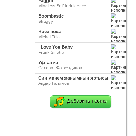
Faggot
Mindless Self Indulgence
Boombastic
Shaggy
Носа носа
Michel Telo
I Love You Baby
Frank Sinatra
Уфтанма
Салават Фатхетдинов
Син минем җанымның яртысы
Айдар Галимов
Добавить песню