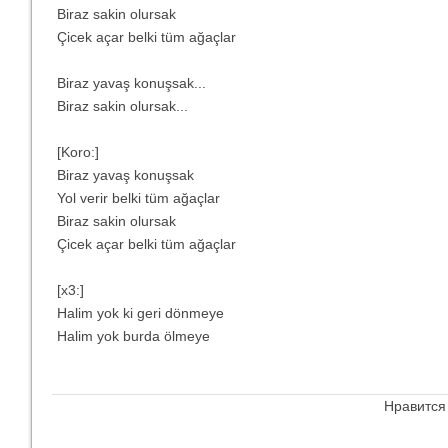
Biraz sakin olursak
Çicek açar belki tüm ağaçlar
Biraz yavaş konuşsak...
Biraz sakin olursak...
[Koro:]
Biraz yavaş konuşsak
Yol verir belki tüm ağaçlar
Biraz sakin olursak
Çicek açar belki tüm ağaçlar
[x3:]
Halim yok ki geri dönmeye
Halim yok burda ölmeye
Нравится