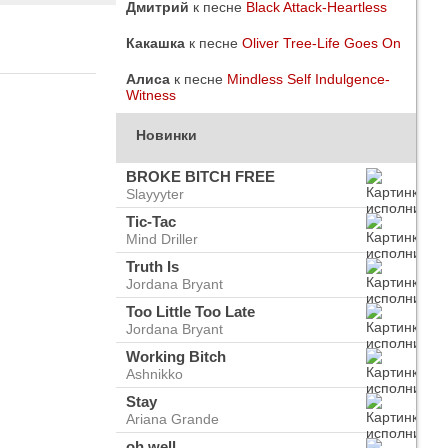
Дмитрий
к песне
Black Attack-Heartless
Какашка
к песне
Oliver Tree-Life Goes On
Алиса
к песне
Mindless Self Indulgence-
Witness
Новинки
BROKE BITCH FREE
Slayyyter
Tic-Tac
Mind Driller
Truth Is
Jordana Bryant
Too Little Too Late
Jordana Bryant
do
ого
Working Bitch
Ashnikko
Stay
Ariana Grande
oh well