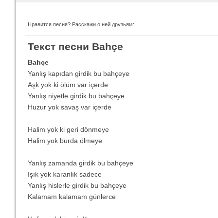
Нравится песня? Расскажи о ней друзьям:
Imagine Dragons
Ra
Текст песни Bahçe
Все песни
Вс
Bahçe
Yanlış kapıdan girdik bu bahçeye
Aşk yok ki ölüm var içerde
Yanlış niyetle girdik bu bahçeye
Huzur yok savaş var içerde
Halim yok ki geri dönmeye
Halim yok burda ölmeye
Yanlış zamanda girdik bu bahçeye
Blind Guardian
Pit
Все песни
Вс
Işık yok karanlık sadece
Yanlış hislerle girdik bu bahçeye
Kalamam kalamam günlerce