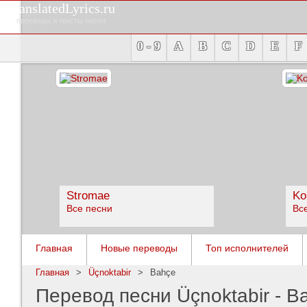
TranslatedLyrics.ru
переводы и тексты песен
0 - 9
A
B
C
D
E
F
Stromae
Ko
Все песни
Вс
Главная
Новые переводы
Топ исполнителей
Главная
>
Üçnoktabir
>
Bahçe
Перевод песни Üçnoktabir - B