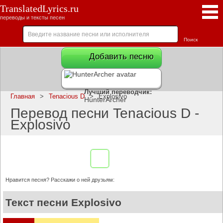
TranslatedLyrics.ru
переводы и тексты песен
Добавить песню
Лучший переводчик:
Главная
>
Tenacious D
>
Explosivo
HunterArcher
Перевод песни Tenacious D -
Explosivo
Нравится песня? Расскажи о ней друзьям:
Текст песни Explosivo