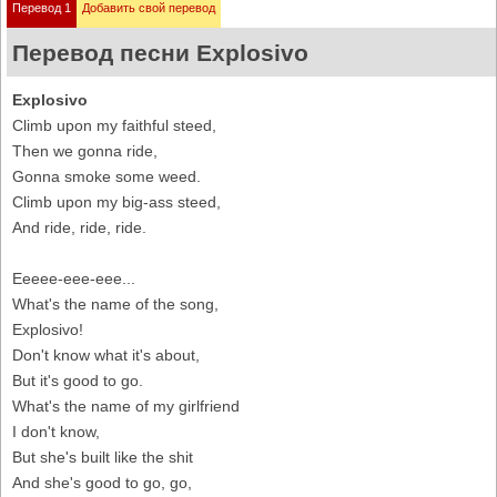
Перевод 1
Добавить свой перевод
Перевод песни Explosivo
Explosivo
Climb upon my faithful steed,
Then we gonna ride,
Gonna smoke some weed.
Climb upon my big-ass steed,
And ride, ride, ride.
Eeeee-eee-eee...
What's the name of the song,
Explosivo!
Don't know what it's about,
But it's good to go.
What's the name of my girlfriend
I don't know,
But she's built like the shit
And she's good to go, go,