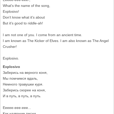
What's the name of the song,
Explosivo!
Don't know what it's about
But it's good to riddle-ah!
I am not one of you. I come from an ancient time.
I am known as The Kicker of Elves. I am also known as The Angel
Crusher!
Explosivo.
Explosivo
Заберись на верного коня,
Мы помчимся вдаль,
Немного травушки куря.
Заберись скорее на коня,
И в путь, в путь, в путь.
Eeeee-eee-eee...
Как название песни,