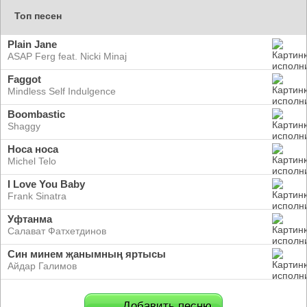
Топ песен
Plain Jane
ASAP Ferg feat. Nicki Minaj
Faggot
Mindless Self Indulgence
Boombastic
Shaggy
Носа носа
Michel Telo
I Love You Baby
Frank Sinatra
Уфтанма
Салават Фатхетдинов
Син минем җанымның яртысы
Айдар Галимов
Добавить песню