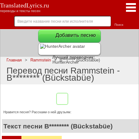
TranslatedLyrics.ru
переводы и тексты песен
Добавить песню
Лучший переводчик:
Главная
>
Rammstein
>
B******** (Bückstabüe)
HunterArcher
Перевод песни Rammstein -
B******** (Bückstabüe)
Нравится песня? Расскажи о ней друзьям:
Текст песни B******** (Bückstabüe)