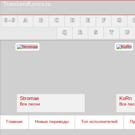
TranslatedLyrics.ru
переводы и тексты песен
0 - 9
A
B
C
D
E
F
G
Q
R
S
T
U
Stromae
KoRn
Все песни
Все пе
Главная
Новые переводы
Топ исполнителей
Пр