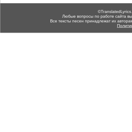
©TranslatedLyrics
Любые вопросы по работе сайта вы мо
Все тексты песен принадлежат их автора
Полити