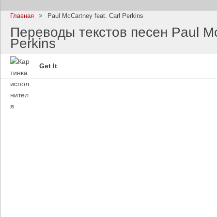
Главная
>
Paul McCartney feat. Carl Perkins
Переводы текстов песен Paul McC
Perkins
Imagine Dragons
Ramms
Get It
Все песни
Все пе
Blind Guardian
Pitbull
Все песни
Все пе